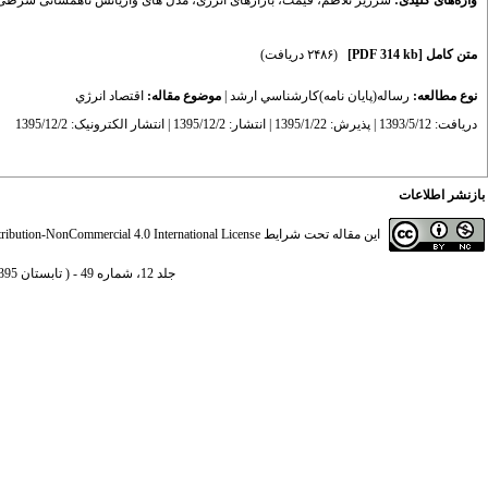
واژه‌های کلیدی:
سرریز تلاطم
،
قیمت
،
بازارهای انرژی
،
مدل های واریانس ناهمسانی شرطی تع
متن کامل
[PDF 314 kb]
(۲۴۸۶ دریافت)
نوع مطالعه:
رساله(پايان نامه)كارشناسي ارشد
|
موضوع مقاله:
اقتصاد انرژي
دریافت: 1393/5/12 | پذیرش: 1395/1/22 | انتشار: 1395/12/2 | انتشار الکترونیک: 1395/12/2
بازنشر اطلاعات
این مقاله تحت شرایط
ibution-NonCommercial 4.0 International License
جلد 12، شماره 49 - ( تابستان 1395 )