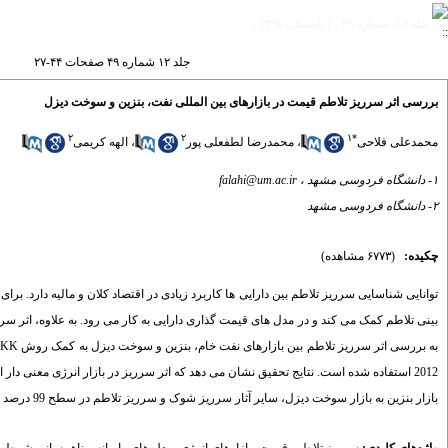
جلد ۱۲، شماره ۴۹ - ( تابستان ۱۳۹۵ )
جلد ۱۲ شماره ۴۹ صفحات ۴۴-۲۷
بررسی اثر سرریز تلاطم قیمت در بازارهای بین المللی نفت، بنزین و سوخت دیزل
۲
۲
۱
*
محمدعلی فلاحی
،
محمدرضا لطفعلی پور
،
الهه کریمی
۱- دانشگاه فردوسی مشهد ،
falahi@um.ac.ir
۲- دانشگاه فردوسی مشهد
چکیده:
(۶۷۷۳ مشاهده)
توانایی شناسایی سرریز تلاطم بین دارایی ها کاربرد زیادی در اقتصاد کلان و مالیه دارد. 
بینی تلاطم کمک می کند و در مدل های قیمت گذاری دارایی به کار می رود. به علاوه، اثر
2012 استفاده شده است. نتایج تحقیق نشان می دهد که اثر سرریز در بازار انرژی معنی دار
بازار بنزین به بازار سوخت دیزل، سایر آثار سرریز شوک و سرریز تلاطم در سطح 99 درصد معنی دار هستند.