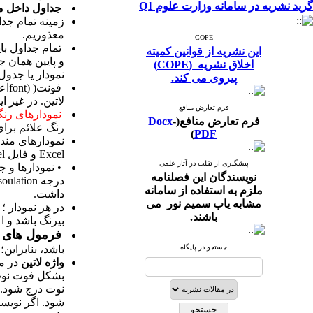
گرید نشریه در سامانه وزارت علوم Q1
جداول داخل م
زمینه تمام جدا
معذوریم.
COPE
این نشریه از قوانین کمیته
و پایین همان ج
اخلاق نشریه (COPE)
نمودار یا جدول
پیروی می کند.
لاتین. در غیر 
فرم تعارض منافع
نمودارهای رن
فرم تعارض منافع(
-
Docx
رنگ علائم برای
)
PDF
Excel و فایل excel آن را برای ما ارسال فرمایید.
پیشگیری از تقلب در آثار علمی
نویسندگان این فصلنامه
ملزم به استفاده از سامانه
داشت.
مشابه یاب سمیم نور می
باشند.
بیرنگ باشد و ا
فرمول های د
جستجو در پایگاه
باشد، بنابراین؛ فرمول های
واژه لاتین
در مت
نوت درج شود. ا
شود. اگر نویسن