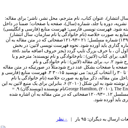
ال انتشار)، عنوان کتاب، نام مترجم، محل نشر، ناشر؛ برای مقاله:
ن نشریه، دوره یا جلد، شماره (سال)، صفحه یا صفحات؛ ضمنا در داخل
 نوشته شود. فهرست نویسی فارسی: فهرست منابع (فارسی و انگلیسی)
نابع به صورت خلاصه (نام خانوادگی یا نام سازمان، سال انتشار)
نوشته شود. سال انتشار مقاله یا کتاب، باید در داخل پرانتز نوشته شود به این شکل (۱۳۹۱) شماره مسلسل؛ ۲۱ =۹۳-۱۲۱صفحاتی که در متن مقاله به آن
ره گذاری باید آورده شود. نحوه فهرست نویسی لاتین: در بخش
فهرست منابع در پایان مقاله، تمام واژه های لاتین و نام نویسندگان خارجی تنها حرف اول آن ، با حرف بزرگ تایپ گردد (بجز حروف اضافه مانند and،
 استفاده شود: الف. برای کتاب (لاتین) :‌ نام‌خانوادگی و نام نویسنده؛ مترجم و یا
مولف (سال انتشار)، عنوان کتاب، محل نشر، ناشر، نام کتاب یا مجله با فونت italic درج شود ۲. ب. برای مقاله (لاتین) :‌ نام خانوادگی و نام
 ، صفحه یا صفحات بشکل عدد درج شودمثلاٌ در صورتیکه در متن مقاله
از صفحه ۱۵ یک مقاله منبع را انتخاب کردید، می نویسید: ۱۵ در صورتیکه از صفحه ۱۵ تا ۳۰ را انتخاب کردید؛ می نویسید ۱۵-۳۰ ۳. فهرست منابع (فارسی و
فبا و بدون شماره گذاری باید آورده شود. ۴. پ. ضمنا در داخل متن مقاله، ذکر منابع به صورت خلاصه (نام خانوادگی یا نام
سازمان، سال انتشار) نوشته شود. ۵. ج: سال انتشار مقاله یا کتاب، باید در داخل پرانتز نوشته شود به این شکل (۲۰۱۰) ۶. بنابراین برای یک منبع لاتین به این
شکل باید نوشته شود: ۷. George Hamilton, (۲۰۱۰), The Energy Economic Magazine ۲۱, ۹۳-۱۲۰ ۸. =George Hamiltonنام نویسنده (نویسندگان) ۹. =
(۲۰۱۰) سال انتشار ۱۰. =The Energy Economic Magazineنام مجله ۱۱. =۲۱ شماره مسلسل ۱۲. =۹۳-۱۲۰صفحاتی که در متن مقاله به آن اشاره شده
ارسال به دیگران: ۹۵ بار |
۰ نظر