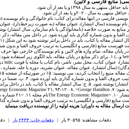
( منابع فارسی و لاتین)
اید حداقل منتهی به سال ۱۳۹۸و یا بعد از آن شود.
حداقل منتهی به سال ۲۰۲۰و یا بعد از آن شود.
سی فارسی در انتها مقاله:برای کتاب: نام خانوادگی و نام نویسنده (س
 نام نویسنده (سال انتشار)، عنوان مقاله (به صورت زیرخط‌دار)، عنوا
ر منابع به ‏صورت خلاصه (نامخانوادگی یا نام سازمان، سال انتشار)
الفبا و بدون شماره گذاری باید آورده شود. در داخل متن مقاله، ذکر م
 فهرست منابع (فارسی و انگلیسی) به ترتیب حروف الفبا و بدون شما
between، et، in، at و...) ۱. برای ذکر منابع در پایان مقاله، باید الگوی زیر
گان) (سال انتشار)، عنوان مقاله، عنوان نشریه، دوره یا جلد، شماره
انگلیسی) به ترتیب حروف ال
 ارسال مقاله به داوران؛ هزینه اولیه را از نویسنده دریافت مینماید
دفعات مشاهده: ۳۰۵۹۵ بار |
دفعات چاپ: ۲۴۳۳ بار
| دفعات 