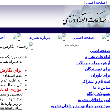
[
صفحه اصلی
]
بخش‌های اصلی
راهنمای نگارش مق
صفحه اصلی
اطلاعات نشریه
درصورتیکه مق
به همراه نشان
آرشیو مجله و مقالات
برای نویسندگان
برای نگارش 
برای داوران
عدم استفاده ا
به علت عدم تطابق برخی فونت 
ثبت نام و اشتراک
کل مطالب مقاله؛ شامل ض
تماس با ما
مواردی که بای
تسهیلات پایگاه
تحصیلی و سمت 
اصول اخلاقی نشریه
سید جعفر حجازی، مدیر داخلی نشریه
نشانی:http://www.aeaweb.org/journal/jel_class_system.html مراجعه بفرمایید.