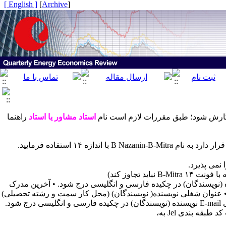
[ English ]
]
Archive
[
گارش شود؛ طبق مقررات لازم است نام
استاد مشاور یا استاد
راهنما
ه (نویسندگان) در چکیده فارسی و انگلیسی درج شود. • آخرین مدرک
• عنوان شغلی نویسنده( نویسندگان) (محل کار سمت و رشته تحصیلی)
درج شود نام نویسنده مسئول مکاتبات در چکیده فارسی و انگلیسی درج شود • نشانی E-mail نویسنده (نویسندگان) در چکیده فارسی و انگلیسی درج شود.
در زیر واژه های کلیدی لازم است؛ طبقه بندی JEL را وارد کنید برای آگاهی از دریافت کد طبقه بندی Jel به،