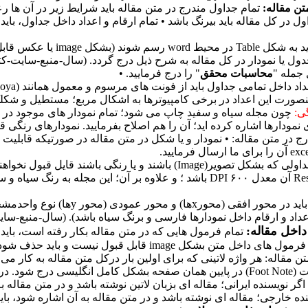
تن مقاله:
تمام جداول مندرج در متن مقاله باید شرایط زیر در آن ها ر
ول در کل مقاله باید بیرنگ باشد • تمام ارقام و اعداد داخل جداول، بای
تمام جداول باید به شکل
دول یا نمودار در کل مقاله به شرح ذیل درج گردد. (سال-منبع-سایت-ک
 جمله "
محاسبات محقق
" را درج فرمایید. •
اینصورت این اعداد در برخی کامپیوترها به اشکال مربع؛ مستطیل و شکل
گی:
چون مجله سیاه و سفید چاپ می شود؛ تمام نمودار های موجود در متن
 نمودارها اشاره کرده اید؛ آن را هم اصلاح بفرمایید. نمودارهای رنگی ق
• نمودارها و جداولی که بشکل تصویر(Image) باشند و یا ر
درجه Resoulation آن معدل ۶۰۰ DPI باشد ؛ و علاوه بر آن؛ این 
در هر نمودار ؛ باید در محور
عداد و ارقام داخل نمودارها فارسی و برنگ سیاه باشد). (سال-منبع-سا
اخل مقاله:
 داخل متن بشکل image قابل قبول نیست و باید حذف شود.
ن مقاله: هر واژه لاتینی که برای اولین بار درکل متن مقاله به کار می
بشکل فوت نوت (Foot Note) در پایین همان صفحه بشکل کامل انگلیسی د
گر نویسنده ایرانی؛ مقاله ای بزبان لاتین نوشته باشد و در متن مقاله به
ده خارجی؛ مقاله ای نوشته باشد و در متن مقاله به آن اشاره شود، بای