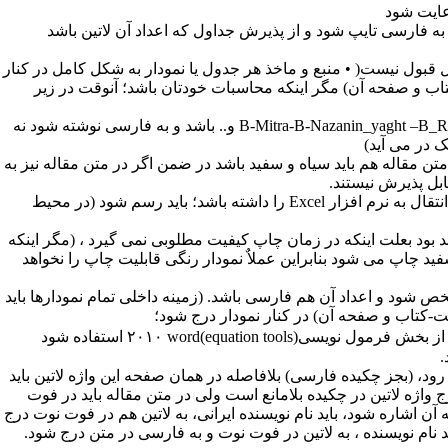
عایت شود
د به فارسی تایپ شود و از پذیرش جداول که اعداد آن لاتین باشد
 Table در محیط word رسم شوند (بشکل image یا عکس قابل قبول نیست( • منبع و ماخذ هر جدول یا نمودار به شکل کامل در کنار
تاب و صفحه آن) مگر اینکه محاسبات خودتان باشد؛ آنوقت در زیر
فونت( (fontاعداد داخل تمامی جداول باید از فونت های مرسوم و معمول همانند (B-Mitra-B-Nazanin_yaght –B_Roya و.. باشد و به فارسی نوشته شود نه
ک در می آید)
 مقاله هم باید سیاه و سفید باشد در ضمن اگر در متن مقاله نیز به
ابل پذیرش نیستند.
نمودارهای مندرج در متن مقاله: • نمودار و یا شکل در متن مقاله در صورتیکه قابلیت انتقال به نرم افزار Excel را داشته باشد؛ باید رسم شود (در محیط
نگی باشند قایل قبول نخواهند بود بعلت اینکه در زمان چاپ کیفیت مطلوبی نمی گیرد ، (مگر اینکه
مجله به رنگ سیاه و سفید چاپ می شود بنابراین عملاٌ نمودار رنگی قابلیت چاپ را نخواهد
 افقی (محورxها) و محور عمودی (محور yها) نوع واحدمشخص شود و اعداد آن هم فارسی باشد. (زمینه داخلی تمام نمودارها باید
یت-کتاب و صفحه آن) در کنار نمودار درج شود؛
تمام فرمول هایی که در متن مقاله بکار رفته است، باید از بخش فرمول نویسی(equation tools)۲۰۱۰ word استفاده شود
 رود، (بجز چکیده فارسی) بلافاصله در همان صفحه این واژه لاتین باید
رج شود. درج واژه لاتین در چکیده بلامانع است ولی در متن مقاله باید در فوت
 آن اشاره شود، باید نام نویسنده ایرانی، به لاتین هم در فوت نوت درج
د نام نویسنده ، به لاتین در فوت نوت و به فارسی در متن درج شود.