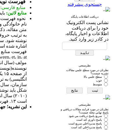
فهرست نویسی
جستجوی پیشرفته
منابع فارسی
:
ب
منابع لاتین:
باید 
دریافت اطلاعات پایگاه
نحوه فهرست نوی
نشانی پست الکترونیک
نام خانوادگی و
خود را برای دریافت
متن مقاله، ذک
اطلاعات و اخبار پایگاه،
به ترتیب حروف 
در کادر زیر وارد کنید.
اشاره شده است
نظرسنجی
نویسنده(نویسند
نظرتان در مورد سطح علمي مقالات
نشريه چيست؟
سطح علمي بالا
خوب
متوسط
است ۱۳. فهرست منابع (فارسی و انگلیسی) به ترتیب حروف الفبا و بدون شماره گذاری باید آورده شود.
نظرسنجی
این نشریه؛ جهت
نظرتان در مورد فرايند مقالات دريافتي و
پاسخ نهايي مجله چيست؟
سريع پاسخ دريافت مي شود
پاسخ داوري كند است
پاسخ مديرداخلي سريع است
پاسخ مديرداخلي كند است