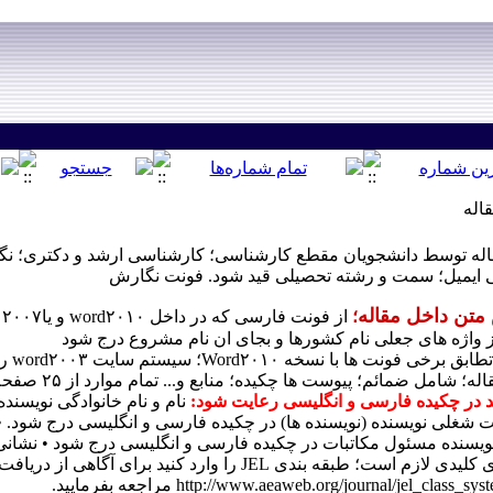
اله
اله توسط دانشجویان مقطع کارشناسی؛ کارشناسی ارشد و دکتری؛ ن
ی ایمیل؛ سمت و رشته تحصیلی قید شود. فونت نگارش
متن داخل مقاله
؛
از فونت فارسی که در داخل word۲۰۱۰ و یا۲۰۰۷ قرار دارد به نام B Nazanin-B-Mitra با اندازه ۱۴ استفاده فرمایید.
ز واژه های جعلی نام کشورها و بجای ان نام مشروع درج شود
ها با نسخه Word۲۰۱۰؛ سیستم سایت word۲۰۰۳ را نمی پذیرد.
مائم؛ پیوست ها چکیده؛ منابع و... تمام موارد از ۲۵ صفحه با فونت B-Mitra ۱۴ نباید تجاوز کند)
د در چکیده فارسی و انگلیسی رعایت شود:
نام و نام خانوادگی نویسند
شغلی نویسنده (نویسنده ها) در چکیده فارسی و انگلیسی درج شود. 