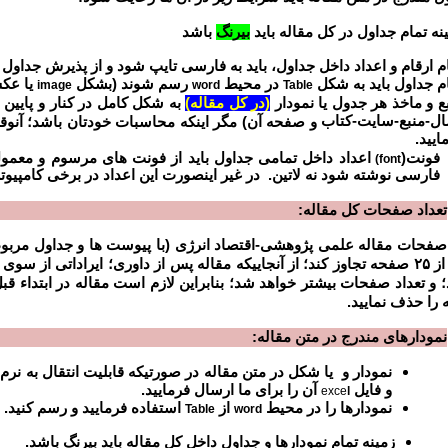
نه تمام جداول در کل مقاله باید
بیرنگ
باشد
م ارقام و اعداد داخل جداول، باید به فارسی تایپ شود و از پذیرش جداول ک
م جداول باید به شکل
در محیط
رسم شوند (بشکل
یا عک
image
word
Table
ع و ماخذ هر جدول یا نمودار
(در کل مقاله)
به شکل کامل در کنار و پایین 
ل-منبع-سایت-کتاب
و صفحه آن) مگر اینکه محاسبات خودتان باشد؛ آنوقت
ایید.
فونت(
اعداد داخل تمامی جداول باید از فونت های مرسوم و معمول
(font
فارسی نوشته شود نه لاتین. در غیر اینصورت این اعداد در برخی کامپیو
تعداد صفحات کل مقاله:
لاین نباید از ۲۵ صفحه تجاوز کند؛ از آنجاییکه مقاله پس از داوری؛ ایرادات
 و تعداد صفحات بیشتر خواهد شد؛ بنابراین لازم است مقاله در ابتداء قب
 را حذف نمایید.
نمودارهای مندرج در متن مقاله:
نمودار و یا شکل در متن مقاله در صورتیکه قابلیت انتقال به نرم 
و فایل
آن را برای ما ارسال فرمایید.
exce
l
نمودارها را در محیط
از
استفاده فرمایید و رسم کنید.
Table
word
زمینه تمام نمودارها و جداول داخل کل مقاله باید بیرنگ باشد.