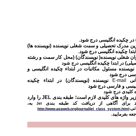
در چکیده انگلیسی درج شود.
ین مدرک تحصیلی و سمت شغلی نویسنده (نویسنده ها)
ابتدا چکیده انگلیسی درج شود.
ان شغلی نویسنده( نویسندگان) (محل کار سمت و رشته
یلی)
چکیده انگلیسی
در ابتدا
درج شود
 نویسنده مسئول مکاتبات در ابتداء چکیده انگلیسی و
سی درج شود
نی
E-mail
نویسنده (نویسندگان)
در ابتداء چکیده
لیسی و فارسی درج شود
ه کلیدی درج شود
زیر واژه های کلیدی لازم است؛ طبقه بندی
JEL
را وارد
د
برای آگاهی از دریافت کد طبقه بندی
به،
Jel
نی
http://www.aeaweb.org/journal/jel_class_system.html
:
جعه بفرمایید.