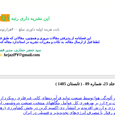
Q۱
این نشریه داری رتبه
بابت هزینه اولیه داوری مبلغ ۴۰۰هزارتومان و در صورت پذیرش داوران جهت چاپ ۶۰۰هزارتومان دیگر دریافت می گردد.
این فصلنامه از پذیرفتن مقالات مروری و همچنین، مقالاتی که طبق
لطفا قبل از ارسال مقاله، به نکات و مقررات نشریه در استاندارد مقاله که در انتها همین صفحه درج شده است، توجه فرمایید.
، مدیر فص
سید جعفر حجازی
:
hejazi۳۷
gmail.com
l
تان 1405 )
آلودگی هوا‌ توسط صنعت تولید فرآورده‌های کانی غیرفلزی رویکرد ا
امل بنگاه‎های منتخب صنعت پتروشیمی ایران
ژی و ارزش افزوده بر انتشار دی اکسید کربن در بخش کشاورزی (ره
فتار با مصرف انرژی‌های تجدیدپذیر و فسیلی در ایران
 انتشار دی اکسید کربن در خاورمیانه با استفاده از تبدیل موجک پیوست