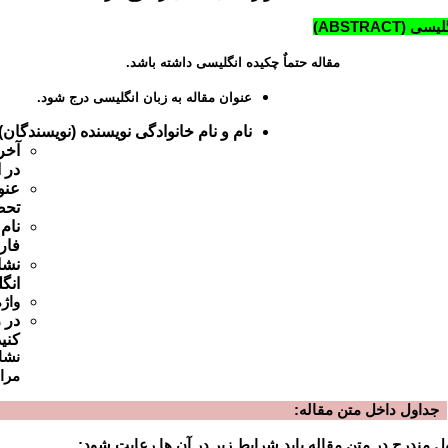
گلیسی
ABSTRACT)
)
مقاله حتماٌ چکیده انگلیسی داشته باشد.
عنوان مقاله به زبان انگلیسی درج شود.
نام و نام خانوادگی نویسنده (نویسندگان)
آخر
در 
عنو
تحص
نام
فار
نشا
انگ
واژ
در 
کنی
نشا
مرا
جداول داخل متن مقاله:
ل مندرج در متن مقاله باید شرایط زیر در آن ها رعایت شود: