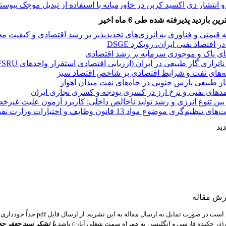
ذار به انرژی کم‌کربن الگوی کشورهای درحال‌توسعه نفت‌خیز در مق
فه تصمیمات تولید، موجودی و قیمت‌گذاری در صنعت نفت‌وگاز تحت 
بازدید پذیرفته شده طی 6 ماه اخیر
ت‌های پتروشیمی منتخب ایران با رویکرد تحلیل پوششی داده‌های شبکه‌
1 قانون وظایف و اختیارات وزارت نفت و 59 قانون اجرای سیاست‌های کلی اصل 44
 قیمتی و فناوری به انرژی‌های تجدیدپذیر بر رشد اقتصادی و کیفیت محیط
اقتصاد نفتی ایران، رویکرد DSGE
ای پاک و موجودی سرمایه بر رشد اقتصادی
انه‌های نفت و شرایط اقتصادی بر شاخص اقتصاد سبز
آلودگی هوا‌ توسط صنعت تولید فرآورده‌های کانی غیرفلزی رویکرد ا
از طبیعی پارس جنوبی در چاه‌های نفت میدان اهواز
امل بنگاه‎های منتخب صنعت پتروشیمی ایران
مدهای نفتی و نرخ ارز در کسری بودجه و کسری تجاری ایران
ژی و ارزش افزوده بر انتشار دی اکسید کربن در بخش کشاورزی (ره
ین تنوع انرژی و رشد تولید ناخالص داخلی: کاربرد آزمون علیت غیرخ
فتار با مصرف انرژی‌های تجدیدپذیر و فسیلی در ایران
1 قانون وظایف و اختیارات وزارت نفت و 59 قانون اجرای سیاست‌های کلی اصل 44
 انتشار دی اکسید کربن در خاورمیانه با استفاده از تبدیل موجک پیوست
ذار به انرژی کم‌کربن الگوی کشورهای درحال‌توسعه نفت‌خیز در مق
ید
فه تصمیمات تولید، موجودی و قیمت‌گذاری در صنعت نفت‌وگاز تحت 
ت‌های پتروشیمی منتخب ایران با رویکرد تحلیل پوششی داده‌های شبکه‌
1 قانون وظایف و اختیارات وزارت نفت و 59 قانون اجرای سیاست‌های کلی اصل 44
ارش مقاله
صورت تمایل به ارسال مقاله به این نشریه, از ارسال فایل pdf جداٌ خودداری فرمایید. مقاله باید در محیط
(در چکیده فارسی و انگلیسی به همراه سمت شغلی آنان) باشد.
با تشکر سید جعفر ح