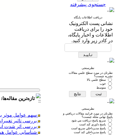
جستجوی پیشرفته
دریافت اطلاعات پایگاه
نشانی پست الكترونیک
خود را برای دریافت
اطلاعات و اخبار پایگاه،
در كادر زیر وارد كنید.
نظرسنجی
نظرتان در مورد سطح علمي مقالات
نشريه چيست؟
سطح علمي بالا
خوب
متوسط
تازه‌ترین مقاله‌ها: جلد 23، شماره 89 - ( تابس
سهم عوامل موثر بر 
نظرسنجی
نظرتان در مورد فرايند مقالات دريافتي و
بررسی تاثیر تغییرات نرخ ارز بر بهره‎وری کل عو
پاسخ نهايي مجله چيست؟
بررسی اثر شدت انر
سريع پاسخ دريافت مي شود
پاسخ داوري كند است
شناسایی عوامل هم ر
پاسخ مديرداخلي سريع است
نوسانات تولید نفت و
پاسخ مديرداخلي كند است