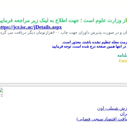
از وزارت علوم است ؛ جهت اطلاع به لینک زیر مراجعه فرمایید
ttps://jcr.isc.ac/jDetails.
aspx
 فرمت مجله تنظیم نشده باشند، معذور است
.
لنامه
Emai
رزش شیپلی- اون
یافت اقتصاد سنجی فضایی)
ه