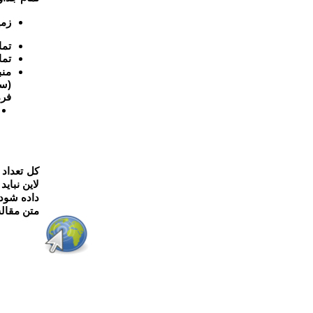
زمی
تما
تما
منب
(سا
فرم
داده شود؛
متن مقاله