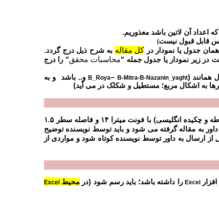
ه اعداد آن لاتین باشد معذوریم.
س قابل قبول نیست
(
کل مقاله
همان جدول یا نمودار در
به شرح ذیل درج گردد.
محاسبات محقق
 در زیر نمودار یا جدول جمله "
" را درج
 همانند (
–
و.. باشد و به
B_Roya
B-Mitra-B-Nazanin_yaght
ترها به اشکال مربع؛ مستطیل و شکلک در می آید)
کل تعداد صفحات مقاله علمی پژوهشی-اقتصاد انرژی (با پیوست ها و جداول مربوطه و چکیده انگلیسی) با فونت میترا ۱۴ و فاصله سطر ۱.۵
ی از سوی داور به مقاله گرفته می شود و باید توسط نویسنده توضیح
ل از ارسال به داور توسط نویسنده کوتاه شود و مواردی از
افزار
را داشته باشد؛ باید رسم شود (در
محیط
Excel
Excel