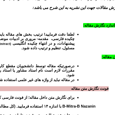
رش مقالات جهت این نشریه به این شرح می باشد:
ندارد نگارش مقاله:
لطفا دقت فرمایید! ترتیب بخش های مقاله باید
چکیده فارسی، مقدمه- مروری بر ادبیات موضو
پیشنهادات، و در انتهاء چکیده انگلیسی
stract)
مسئول، تنظیم و ترتیب داده شود.
 مقاله:
درصورتیکه مقاله توسط دانشجویان مقطع کا
مقررات لازم است نام استاد مشاور یا استاد 
شود.
در مقاله نباید از واژه های غیر علمی استفاده شو
فونت نگارش متن مقاله
برای نگارش متن داخل مقاله؛ از فونت فارسی ک
B Nazanin
-
B-Mitra
با اندازه ۱۴ استفاده فرمایید. (کل مطالب مقاله لازم است در یک ستون بیاید.