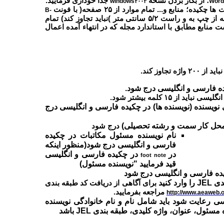
؛ از بکار بردن نسخه
جداٌ خوداری فرمایید.
windows۲۰۰۳
Word
نابع و... تمام موارد از ۲۵ صفحه( با فونت
B-
فاصله سطر ها ۵/۱ و حاشیه هر صفحه از چپ به و راست ۵/۲ سانتی متر )نباید تجاوز کند) تمام
ابع مطابق با استاندارد مجله که در انتهاء آمده اعمال
ه تجاوز کند.
ه فارسی و انگلیسی درج شود.
از ۱۵ کلمه بیشتر شود.
یسنده (نویسنده ها) در چکیده فارسی و انگلیسی درج
(محل کار سمت و رشته تحصیلی)
درج شود
نام نویسنده مسئول مکاتبات در چکیده
فارسی و انگلیسی درج شود
(منظور اینکه
در
در چکیده فارسی و انگلیسی
foot note
قید فرمایید "نویسنده مسئول)
ده فارسی و انگلیسی درج شود
ندی
JEL
را وارد کنید
برای آگاهی از دریافت کد طبقه بندی
مراجعه بفرمایید.
http://www.aeaweb.o
سی رعایت شود باید شامل نام و نام خانوادگی نویسنده
 مسئول، عنوان، واژه کلیدی، طبقه بندی
JEL
باشد