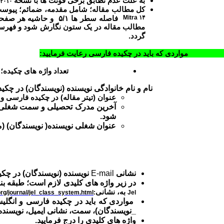
به علت عدم تطابق برخی فونت ها با نسخه
۲۰۱۰
کل مطالب مقاله؛ شامل مقدمه، ضمائم؛ پیوست ها چکیده؛ م
Mitra ۱۴
مطالب مقاله در یک ستون نگارش شود و فهرست من
گردد.
 که باید در چکیده فارسی رعایت فرمایید:
تعداد واژه های چکیده؛ نباید از ۲۰۰ واژ
نام و نام خانوادگی نویسنده (نویسندگان)
در چکید
عنوان (تیتر مقاله) در چکیده فارسی و انگلیسی نباید 
آخرین مدرک تحصیلی و سمت شغلی نو
شود.
عنوان شغلی نویسنده( نویسندگان) 
نشانی
E-mail
نویسنده (نویسندگان)
در چکی
در زیر واژه های کلیدی لازم است؛ طبقه ب
به، نشانی
rg/journal/jel_class_system.html
:
Jel
مواردی که باید در چکیده فارسی و انگلی
_نویسندگان)، سمت، نشانی ایمیل، نویسنده
واژه های کلیدی را درج فرمایید.