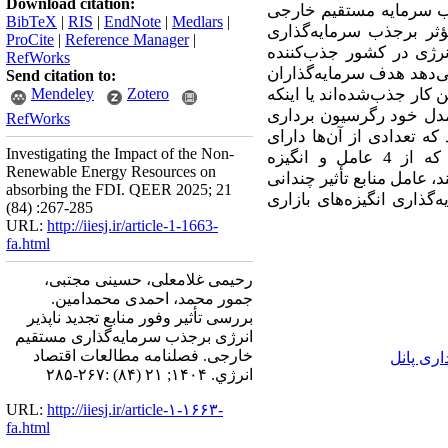
Download citation:
ذب سرمایه مستقیم خارجی
BibTeX
|
RIS
|
EndNote
|
Medlars
|
ثر برجذب سرمایه‌گذاری
ProCite
|
Reference Manager
|
نرژی در کشور جذب‌کننده
RefWorks
‌دهد هدف سرمایه‌گذاران
Send citation to:
کار جذب‌شده‌اند یا اینکه
Zotero
Mendeley
مدل خود رگرسیون برداری
RefWorks
د که تعدادی از آن‌ها دارای
Investigating the Impact of the Non-
منابع فسیلی‌اند و تعدادی فاقد آن‌ها می‌باشند. نتایج این تحقیق نشان می‌دهد که از 4 عامل و انگیزه
Renewable Energy Resources on
، عامل منابع تأثیر چندانی
absorbing the FDI. QEER 2025; 21
گذاری انگیزه‌های بازاری
(84) :267-285
URL:
http://iiesj.ir/article-1-1663-
fa.html
رحیمی غلامعلی، حسینی مجتبی،
جمور محمد، احمدی محمدامین.
بررسی تأثیر وفور منابع تجدید ناپذیر
انرژی برجذب سرمایه‌گذاری مستقیم
خارجی. فصلنامه مطالعات اقتصاد
ری پانل
انرژي. ۱۴۰۴; ۲۱ (۸۴) :۲۶۷-۲۸۵
URL:
http://iiesj.ir/article-۱-۱۶۶۳-
fa.html