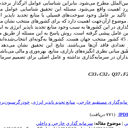
ن‌الملل مطرح می‌شود. بنابراین شناسایی عوامل اثرگذار برج
د اهمیت واقع می‌شود. مسئله این تحقیق شناسایی عوامل مؤ
تأکید بر عامل وجود سوخت‌های فسیلی یا منابع تجدید ناپذیر ا
موضوع ازآن‌جهت اهمیت دارد که برای کشورهای منتخب نشان می
اری در این کشورها به سبب وجود منابع تجدید ناپذیر انرژی به این 
ین عامل پیشی گرفته است. روش پاسخ به این مسئله از طریق 
) برای 45 کشور منتخب جهان هست. کشورها به‌گونه‌ای انتخاب‌شده‌ان
ق مبانی نظری انگیزه‌های بازاری، منابع، بهره‌وری و مالی می‌باشند
گذاران در سرمایه‌گذاری نداشته و عامل اصلی برای تصمیم سرمایه‌
C33
،
C32
،
Q37
،
F
ایه‌گذاری ‌مستقیم خارجی
،
منابع‌ تجدید ناپذیر ‌انرژی
،
خودرگرسیون‌بردا
(۷۷۱ دریافت)
ي
|
موضوع مقاله:
سرمايه گذاري خارجي و داخلي