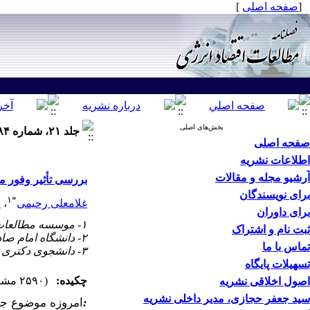
[
صفحه اصلی
]
بخش‌های اصلی
جلد ۲۱، شماره ۸۴ - ( بهار ۱۴۰۴ )
صفحه اصلی
اطلاعات نشریه
آرشیو مجله و مقالات
بررسی تأثیر وفور م
برای نویسندگان
۱
*
غلامعلی رحیمی
،
م
برای داوران
۱- موسسه مطالعات بین المللی انرژی ،
ثبت نام و اشتراک
۲- دانشگاه امام صادق (ع)
تماس با ما
۳- دانشجوی دکتری علوم اقتصادی
تسهیلات پایگاه
چکیده:
(۲۵۹۰ مشاهده)
اصول اخلاقی نشریه
سید جعفر حجازی، مدیر داخلی نشریه
:
امروزه موضوع جذ