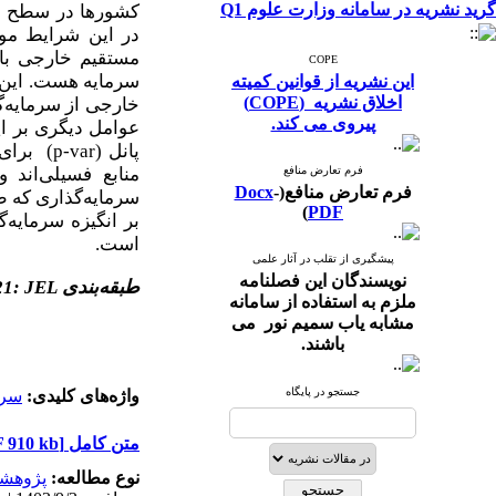
گرید نشریه در سامانه وزارت علوم Q1
کشورها در سطح بی
در این شرایط مور
مستقیم خارجی با 
COPE
سرمایه هست. این 
این نشریه از قوانین کمیته
اخلاق نشریه (COPE)
خارجی از سرمایه‌گذ
پیروی می کند.
عوامل دیگری بر ا
پانل (
p-var
فرم تعارض منافع
فرم تعارض منافع(
-
Docx
سرمایه‌گذاری که طب
)
PDF
بر انگیزه سرمایه‌
است.
پیشگیری از تقلب در آثار علمی
نویسندگان این فصلنامه
طبقه‌بندی
JEL
:
21
ملزم به استفاده از سامانه
مشابه یاب سمیم نور می
باشند.
جستجو در پایگاه
واژه‌های کلیدی:
سرم
متن کامل
[PDF 910 kb]
نوع مطالعه:
پژوهش