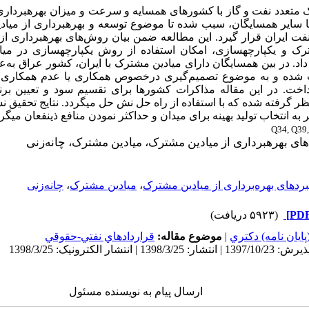
متعدد نفت و گاز با کشورهای همسایه و سرعت و میزان بهره­برداری ب
ا سایر همسایگان، سبب شده تا موضوع توسعه و بهره­برداری از میا
فت ایران قرار گیرد. این مطالعه ضمن بیان روش‌های بهره­برداری از
ک و یکپارچه­سازی، امکان استفاده از روش یکپارچه­سازی در میا
اد. در بین همسایگان دارای میادین مشترک با ایران، کشور عراق به‌ع
ب شده و به موضوع تصمیم
گیری درخصوص همکاری یا عدم همکاری برا
خت. در این مقاله مذاکرات کشورها برای تقسیم سود و تعیین برنامه
ظر گرفته شده که با استفاده از راه حل نش حل می­گردد. نتایج تحقیق ن
ه انتخاب تولید بهینه برای میدان و حداکثر نمودن منافع ذینفعان می­گرد
Q34, Q39
ای بهره­برداری از میادین مشترک، میادین مشترک، چانه‌زنی
بردهای بهره‌برداری از میادین مشترک
،
میادین مشترک
،
چانه‌زنی
(۵۹۲۳ دریافت)
ايان نامه) دكتري
|
موضوع مقاله:
قراردادهاي نفتي-حقوقي
ارسال پیام به نویسنده مسئول