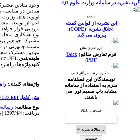
گرید نشریه در سامانه وزارت علوم Q1
وجود میادین مشترک 
میادین در مقایسه ب
اولویت‌های وزارت ن
COPE
اعم از توسعه مشتر
این نشریه از قوانین کمیته
بررسی قرار خواهد د
اخلاق نشریه (COPE)
نوع همکاری انتخا
پیروی می کند.
مشترک خواهیم ­پردا
مسئله چانه­زنی در ن
فرم تعارض منافع
میادین مشترک منجر ب
فرم تعارض منافع(
-
Docx
طبقه‌بندی
JEL
:
, C7
)
PDF
کلیدواژه‌ها:
راهبرده
پیشگیری از تقلب در آثار علمی
نویسندگان این فصلنامه
واژه‌های کلیدی:
راه
ملزم به استفاده از سامانه
مشابه یاب سمیم نور می
باشند.
متن کامل
[PDF 573 kb]
نوع مطالعه:
رساله(پ
جستجو در پایگاه
دریافت: 1397/4/4 | پذیرش: 1397/10/23 | انتشار: 1398/3/25 | انتشار الکترونیک: 1398/3/25