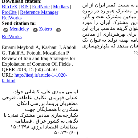
Download citation:
ه نسبت کمتر ایران از این
BibTeX
|
RIS
|
EndNote
|
Medlars
|
دین مشترک همواره در زمره
ProCite
|
Reference Manager
|
 میادین مشترک نفت و گاز،
RefWorks
دین مشترک ایران را مورد
Send citation to:
نوان گزینه مناسب برای این
Mendeley
Zotero
ی بهره­برداری از میادین
RefWorks
 بهینه تولید به‌عنوان یک
شان می‏دهد که یکپارچه‏سازی
Emami Meybodi A, Kashani J, Abdoli
د.
G, Taklif A, Fotouhi Mozafarian P.
Review of Iran and Iraq Strategies for
Exploitation of Common Oil Fields .
QEER 2019; 15 (60) :24-50
URL:
http://iiesj.ir/article-1-1020-
fa.html
امامی میبدی علی، کاشانی جواد،
عبدلی قهرمان، تکلیف عاطفه، فتوحی
مظفریان پریسا. بررسی امکان
همکاری با همسایگان جهت
یکپارچه‌سازی میادین مشترک نفتی: با
نگاهی به کشور عراق . فصلنامه
مطالعات اقتصاد انرژي. ۱۳۹۸; ۱۵
(۶۰) :۲۴-۵۰