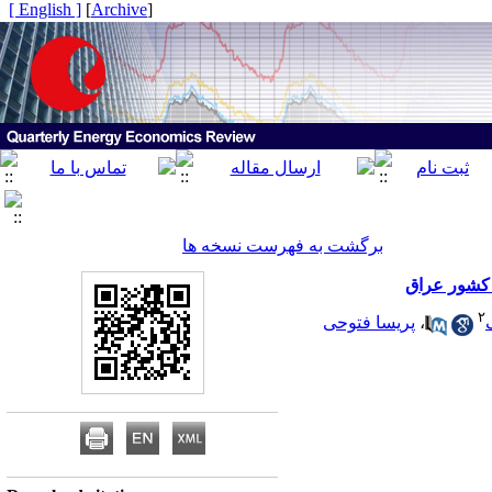
[ English ]
]
Archive
[
برگشت به فهرست نسخه ها
 کشور عراق
۲
،
پریسا فتوحی