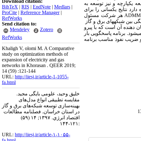
Download citation:
 یکپارچه و نیز توسعه به
BibTeX
|
RIS
|
EndNote
|
Medlars
|
ارد نتایج یکسانی را برای
ProCite
|
Reference Manager
|
ADMM
هر شرکت مسئول
RefWorks
گی بین شبکه­های برق و گاز
Send citation to:
ن دهنده آن است که با پیرو
Mendeley
Zotero
­شود. برنامه پاسخگویی بار
RefWorks
و ضریب نفوذ مناسب برنامه
Khaligh V, olomi M. A Comparative
study on optimization methods of
expansion of electricity and gas
networks in Khorasan . QEER 2019;
14 (59) :121-144
URL:
http://iiesj.ir/article-1-1055-
fa.html
خلیق وحید، علومی بایگی مجید.
مقایسه تطبیقی انواع مدل‌های
بهینه‌سازی توسعه شبکه‌های برق و گاز
در استان خراسان. فصلنامه مطالعات
اقتصاد انرژي. ۱۳۹۷; ۱۴ (۵۹)
:۱۲۱-۱۴۴
URL:
http://iiesj.ir/article-۱-۱۰۵۵-
fa.html