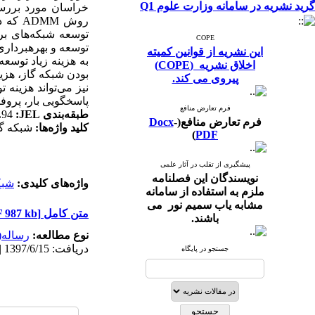
گرید نشریه در سامانه وزارت علوم Q1
خراسان مورد بررسی
روش
ADMM
که در
توسعه شبکه‌­های بر
COPE
توسعه و بهره­بردار
این نشریه از قوانین کمیته
به هزینه زیاد توسعه
اخلاق نشریه (COPE)
بودن شبکه گاز، هزی
پیروی می کند.
نیز می
تواند هزینه 
پاسخگویی بار، پروفی
فرم تعارض منافع
طبقه
بندی
JEL
:
L94
فرم تعارض منافع(
-
Docx
کلید واژه
ها:
شبکه گا
)
PDF
پیشگیری از تقلب در آثار علمی
نویسندگان این فصلنامه
واژه‌های کلیدی:
شبک
ملزم به استفاده از سامانه
مشابه یاب سمیم نور می
متن کامل
[PDF 987 kb]
باشند.
نوع مطالعه:
رساله(پ
دریافت: 1397/6/15 | پذیرش: 1397/12/19 | انتشار: 1397/10/25 | انتشار الکترونیک: 1397/10/25
جستجو در پایگاه