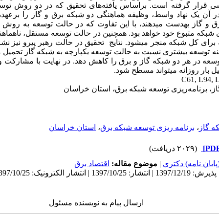
 قرار گرفته است. براساس یافته‌های تحقیق که در دو روش توسعه
 آن یک نهاد واسط، وظیفه هماهنگی دو شبکه برق و گاز را برعهده د
ق و گاز به‏دست می­دهند، با این تفاوت که در حالت توسعه به روش
ی شبکه متبوع خود خواهد بود. همچنین در حالت توسعه مستقل، ناهماهن
 برای کل شبکه منجر می­شود. نتایج تحقیق در حالت رهبر پیرو نیز نشا
نه توسعه بیشتری نسبت به حالت توسعه یکپارچه به شبکه گاز تحمیل می
توسعه در هر دو شبکه گاز و برق را کاهش دهد. در نهایت با مشارکت 
ل بار روزانه می‏تواند مسطح شود.
C61, L94, 
ز، برنامه‌‏ریزی توسعه شبکه برق، استان خراسان
ه گاز
،
برنامه ریزی توسعه شبکه برق
،
استان خراسان
(۲۰۲۹ دریافت)
ايان نامه) دكتري
|
موضوع مقاله:
اقتصاد برق
ارسال پیام به نویسنده مسئول