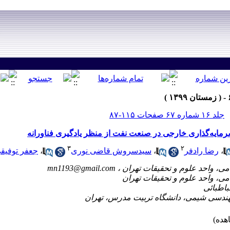
جلد ۱۶ شماره ۶۷ صفحات ۱۱۵-۸۷
رمایه‌گذاری خارجی در صنعت نفت از منظر یادگیری فناورانه
۳
۲
،
رضا رادفر
،
سیدسروش قاضی نوری
،
جعفر توفیق
mn1193@gmail.com