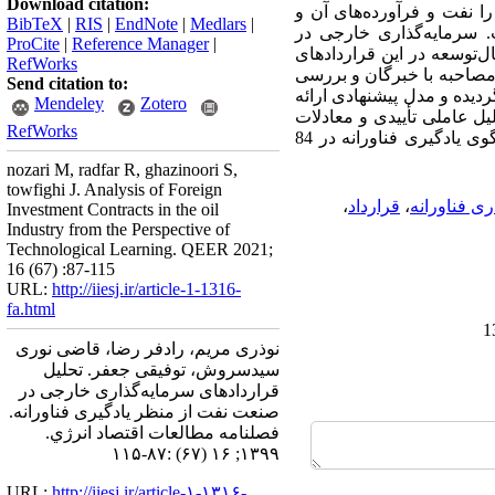
Download citation:
ا نفت و فرآورده‌های آن و
BibTeX
|
RIS
|
EndNote
|
Medlars
|
. سرمایه‌گذاری خارجی در
ProCite
|
Reference Manager
|
توسعه در این قراردادهای
RefWorks
مصاحبه با خبرگان‌ و بررسی
Send citation to:
ردیده و مدل پیشنهادی ارائه
Mendeley
Zotero
یل
‌عاملی
‌تأییدی‌ و ‌معادلات‌
RefWorks
‌قرار گرفت. در این پژوهش الگوی یادگیری فناورانه در 84
nozari M, radfar R, ghazinoori S,
towfighi J. Analysis of Foreign
ی فناورانه
،
قرارداد
،
Investment Contracts in the oil
Industry from the Perspective of
Technological Learning. QEER 2021;
16 (67) :87-115
URL:
http://iiesj.ir/article-1-1316-
fa.html
نوذری مریم، رادفر رضا، قاضی نوری
سیدسروش، توفیقی جعفر. تحلیل
قراردادهای سرمایه‌گذاری خارجی در
صنعت نفت از منظر یادگیری فناورانه.
فصلنامه مطالعات اقتصاد انرژي.
۱۳۹۹; ۱۶ (۶۷) :۸۷-۱۱۵
URL:
http://iiesj.ir/article-۱-۱۳۱۶-