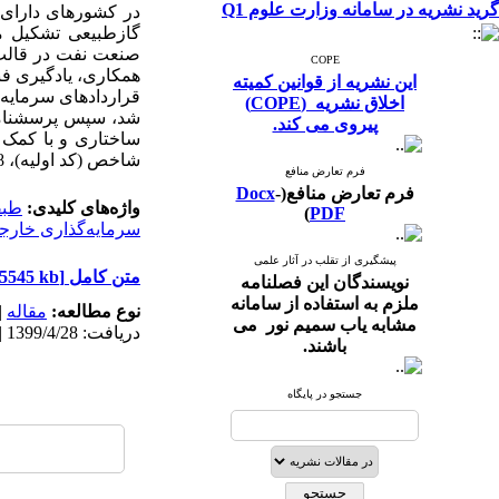
گرید نشریه در سامانه وزارت علوم Q1
در کشورهای دارای م
گازطبیعی تشکیل می
صنعت نفت در قالب 
COPE
همکاری، یادگیری فن
این نشریه از قوانین کمیته
قراردادهای سرمایه‌گ
اخلاق نشریه (COPE)
شد، سپس پرسشنامه تأ
پیروی می کند.
ساختاری ‌و با کمک ‌ن
شاخص (کد اولیه)، 18 مؤلفه و پنج مقوله اصلی دسته‌بندی و آزمون گردید.
فرم تعارض منافع
فرم تعارض منافع(
-
Docx
واژه‌های کلیدی:
طبقه‌ب
)
PDF
سرمایه‌گذاری خارج
پیشگیری از تقلب در آثار علمی
متن کامل
[PDF 5545 kb]
نویسندگان این فصلنامه
ملزم به استفاده از سامانه
نوع مطالعه:
مقاله
|
مشابه یاب سمیم نور می
دریافت: 1399/4/28 | پذیرش: 1399/12/10 | انتشار: 1399/12/10 | انتشار الکترونیک: 1399/12/10
باشند.
جستجو در پایگاه