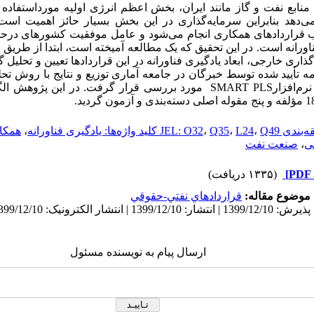
نابع نفت و گاز مانند ایران، بخش اعظم انرژی اولیه مورداستفاده ر
‌دهد بنابراین سرمایه‌گذاری در این بخش بسیار حائز اهمیت است
قراردادهای همکاری انجام می‌شود و عامل موفقیت کشورهای درحال‌
اورانه است. در این تحقیق که یک مطالعه آمیخته است، ابتدا از طریق 
ذاری خارجی، ابعاد یادگیری فناورانه در این قراردادها تعیین و تحلیل گ
یید شده توسط خبرگان در جامعه آماری توزیع ‌و ‌نتایج‌ با ‌روش ‌تحل
رم‌افزار
SMART PLS
مورد‌ بررسی
ندی JEL: O32
Q49 کلید واژه‌ها: یادگیری فناورانه
،
L24
،
Q35
،
،
همکار
ی
،
صنعت نفت
(۱۳۳۵ دریافت)
موضوع مقاله:
قراردادهاي نفتي-حقوقي
ارسال پیام به نویسنده مسئول