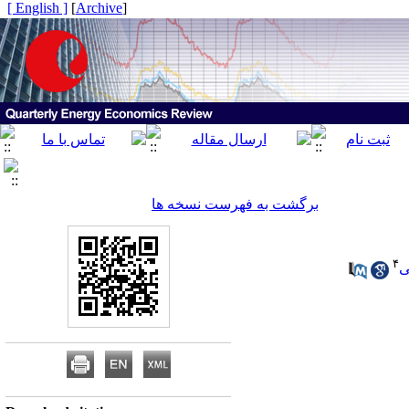
[ English ]
]
Archive
[
برگشت به فهرست نسخه ها
۴
ی