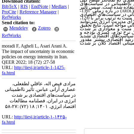
Download citation:
نااطمینانی در سیاست‌های
BibTeX
|
RIS
|
EndNote
|
Medlars
|
فاده شده است. سپس تأثیر
) در بازه زمانی 1397-
ARDL
ProCite
|
Reference Manager
|
نانی در سیاست‌‌های اقتصادی
RefWorks
در سال جاری، سال دوم و سال سوم تأثیر مثبت و معناداری بر شدت انرژی دارد و این تأثیر مثبت به ترتیب برابر با 12/0،
برای مدیریت انرژی نمی‌‌توانند
Send citation to:
نانی مواجه است. نتایج تحقیق
Mendeley
Zotero
یر مثبت و معناداری بر شدت
ل نرخ تورم، کسری بودجه و
RefWorks
سیاست‌‌های اقتصادی تشدید
شد اقتصادی بیشتر مقدور
ینانی اقتصاد کلان بر شدت
moradi F, Agheli L, Asari Arani A.
The impact of uncertainty in economic
policies on energy intensity in Iran.
QEER 2022; 18 (72) :27-58
URL:
http://iiesj.ir/article-1-1425-
fa.html
مرادی فیض اله، عاقلی لطفعلی،
عصاری آرانی عباس. تأثیر نااطمینانی
در سیاست‌های اقتصادی بر شدت
انرژی در ایران. فصلنامه مطالعات
اقتصاد انرژي. ۱۴۰۱; ۱۸ (۷۲) :۲۷-۵۸
URL:
http://iiesj.ir/article-۱-۱۴۲۵-
fa.html