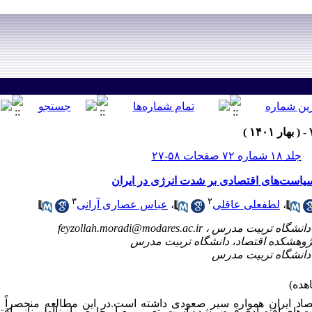
جلد ۱۸ شماره ۷۲ صفحات ۵۸-۲۷
ر سیاست‌های اقتصادی بر شدت انرژی در ایران
۳
۲
،
لطفعلی عاقلی
،
عباس عصاری آرانی
feyzollah.moradi@modares.ac.ir
اد ایران همواره سیر صعودی داشته است.در این مطالعه منحصراً 
ت‌های اقتصادی فرض شده است. تعیین معیار جامعی از نااطمینانی اقت