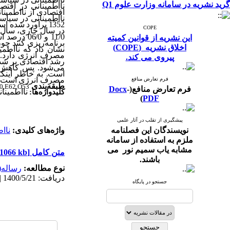
گرید نشریه در سامانه وزارت علوم Q1
نااطمینانی در اقت
اقتصادی از نااطمینا
نااطمینانی در سیاس
1352 برآورد شد
COPE
11/0 و /0
این نشریه از قوانین کمیته
برنامه‌‌ریزی کنند چو
اخلاق نشریه (COPE)
نشان داد که نااطمی
مصرف انرژی دارد. ا
پیروی می کند.
رشد اقتصادی بر شدت
می‌‌شود. پس کاهش
است. به خاطر اینکه
مصرف انرژی است.
فرم تعارض منافع
طبقه‌بندی
0,E62,O53
فرم تعارض منافع(
-
Docx
نااطمینا
کلیدواژه‌ها:
)
PDF
پیشگیری از تقلب در آثار علمی
نویسندگان این فصلنامه
واژه‌های کلیدی:
ناا
ملزم به استفاده از سامانه
مشابه یاب سمیم نور می
متن کامل
[PDF 1066 kb]
باشند.
نوع مطالعه:
رساله(
دریافت: 1400/5/21 | پذیرش: 1401/3/10 | انتشار: 1401/3/10 | انتشار الکترونیک: 1401/3/10
جستجو در پایگاه