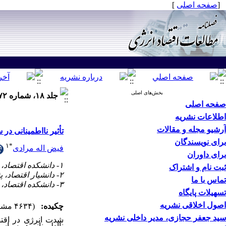
[
صفحه اصلی
]
بخش‌های اصلی
جلد ۱۸، شماره ۷۲ - ( بهار ۱۴۰۱ )
صفحه اصلی
اطلاعات نشریه
آرشیو مجله و مقالات
تأثیر نااطمینانی د
برای نویسندگان
۱
*
فیض اله مرادی
برای داوران
۱- دانشکده اقتصاد، دانشگاه تربیت مدرس ،
ثبت نام و اشتراک
۲- دانشیار اقتصاد، پژوهشکده اقتصاد، دانشگاه تربیت مدرس
تماس با ما
۳- دانشکده اقتصاد، دانشگاه تربیت مدرس
تسهیلات پایگاه
اصول اخلاقی نشریه
چکیده:
(۴۶۳۴ مشاهده)
سید جعفر حجازی، مدیر داخلی نشریه
شدت انرژی در اقتص
نااطمینانی در سیاس