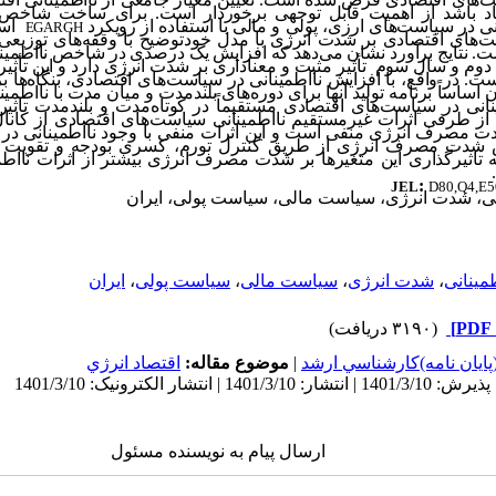
صاد باشد از اهمیت قابل توجهی برخوردار است. برای ساخت شاخص 
نی در سیاست‌های ارزی، پولی و مالی با استفاده از رویکرد
است
EGARGH
ت‌های اقتصادی بر شدت انرژی با مدل خودتوضیح با وقفه‌های توزیعی(
ه است. نتایج برآورد نشان می‌‌دهد که افزایش یک درصدی در شاخص نااطمی
06 درصد است. در واقع، با افزایش نااطمینانی در سیاست‌‌های اقتصادی، بنگاه‌ها 
ن اساساً برنامه تولید آنها برای دوره‌های بلندمدت و میان مدت با نااطمی
نانی در سیاست‌‌های اقتصادی مستقیماً در کوتاه‌‌مدت و بلندمدت تاث
ز طرفی اثرات غیرمستقیم نااطمینانی سیاست‌‌های اقتصادی از کانا
 مصرف انرژی منفی است و این اثرات منفی با وجود نااطمینانی در 
 شدت مصرف انرژی از طریق کنترل تورم، کسری بودجه و تقویت ر
 تاثیرگذاری این متغیرها بر شدت مصرف انرژی بیشتر از اثرات نااطم
:
JEL
D80,Q4,E5
نی، شدت انرژی، سیاست مالی، سیاست پولی، ایران
طمینانی
،
شدت انرژی
،
سیاست مالی
،
سیاست پولی
،
ایران
(۳۱۹۰ دریافت)
پايان نامه)كارشناسي ارشد
|
موضوع مقاله:
اقتصاد انرژي
ارسال پیام به نویسنده مسئول