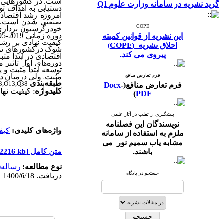
است. در کشورهایی ک
گرید نشریه در سامانه وزارت علوم Q1
دستیابی به اهداف تو
امروزه رشد اقتصادی
صنعتی شدن است. هد
COPE
خودرگرسیون برداری 
این نشریه از قوانین کمیته
کیفیت نهادی بر رشد
اخلاق نشریه (COPE)
شوک درکشورهای توسع
پیروی می کند.
اقتصادی در ابتدا مث
دوره‌های اول تاثیر
توسعه ابتدا مثبت و 
فرم تعارض منافع
مثبت، ولی درمیان دو
طبقه
بندی
3,O13,Q38
فرم تعارض منافع(
-
Docx
کلیدواژه
: کیفیت نه
)
PDF
پیشگیری از تقلب در آثار علمی
نویسندگان این فصلنامه
واژه‌های کلیدی:
کیف
ملزم به استفاده از سامانه
مشابه یاب سمیم نور می
متن کامل
[PDF 2216 kb]
باشند.
نوع مطالعه:
رساله(پ
جستجو در پایگاه
دریافت: 1400/6/18 | پذیرش: 1400/11/30 | انتشار: 1401/3/10 | انتشار الکترونیک: 1401/3/10