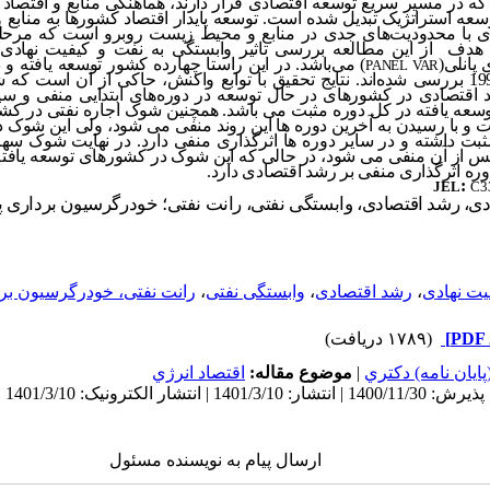
ه در مسیر سریع توسعه اقتصادی قرار دارند، هماهنگی منابع و اقتصاد
سعه استراتژیک تبدیل شده است. توسعه پایدار اقتصاد کشورها به منابع 
 با محدودیت‌های جدی در منابع و محیط زیست روبرو است که مرحله ای
ف از این مطالعه بررسی تاثیر وابستگی به نفت و کیفیت نهادی ب
پانلی(
) می‌باشد. در این راستا چهارده کشور توسعه یافته و
PANEL VAR
دوره زمانی 2019-1995 بررسی شده‌اند. نتایج تحقیق با توابع واکنش، حاکی از آ
 اقتصادی در کشورهای در حال توسعه در دوره‌های ابتدایی منفی و 
ه یافته در کل دوره مثبت می باشد. همچنین شوک اجاره نفتی در کش
بت و با رسیدن به آخرین دوره ها این روند منفی می شود، ولی این شوک د
 مثبت داشته و در سایر دوره ها اثرگذاری منفی دارد. در نهایت شوک س
پس از آن منفی می شود، در حالی که این شوک در کشورهای توسعه یافته اب
ره اثرگذاری منفی بر رشد اقتصادی دارد.
:
JEL
C3
ادی، رشد اقتصادی، وابستگی نفتی، رانت نفتی؛ خودرگرسیون برداری پ
یت نهادی
،
رشد اقتصادی
،
وابستگی نفتی
،
رانت نفتی، خودرگرسیون برد
(۱۷۸۹ دریافت)
ايان نامه) دكتري
|
موضوع مقاله:
اقتصاد انرژي
ارسال پیام به نویسنده مسئول