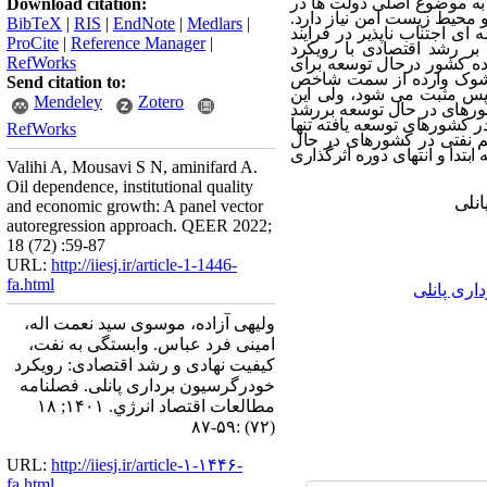
 به موضوع اصلی دولت ها در
Download citation:
و محیط زیست امن نیاز دارد.
BibTeX
|
RIS
|
EndNote
|
Medlars
|
 اجتناب ناپذیر در فرایند
ProCite
|
Reference Manager
|
ر رشد اقتصادی با رویکرد
RefWorks
 ده کشور درحال توسعه برای
ن است که شوک وارده از سمت شاخص
Send citation to:
سپس مثبت می شود، ولی این
Mendeley
Zotero
ورهای در حال توسعه بررشد
ر کشورهای توسعه یافته تنها
RefWorks
هم نفتی در کشورهای در حال
تدا و انتهای دوره اثرگذاری
Valihi A, Mousavi S N, aminifard A.
Oil dependence, institutional quality
انلی
and economic growth: A panel vector
autoregression approach. QEER 2022;
18 (72) :59-87
URL:
http://iiesj.ir/article-1-1446-
fa.html
اری پانلی
ولیهی آزاده، موسوی سید نعمت اله،
امینی فرد عباس. وابستگی به نفت،
کیفیت نهادی و رشد اقتصادی: رویکرد
خودرگرسیون برداری پانلی. فصلنامه
مطالعات اقتصاد انرژي. ۱۴۰۱; ۱۸
(۷۲) :۵۹-۸۷
URL:
http://iiesj.ir/article-۱-۱۴۴۶-
fa.html