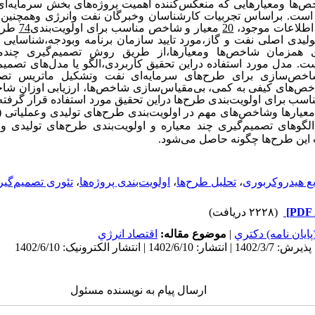
‌ها ومعیارهایی که منعکس‌کننده اهمیت پروژه‌های بخش سرمایه‌ای 
 است. براساس تجربیات کارشناسان وخبرگان نفت وانرژی وهمچنی
اطلاعات موجود،
20
معیار و شاخص‌ مناسب برای اولویت‌بندی
74
طرح‌
دی اصلی نفت و گاز،مورد تایید سازمان برنامه وبودجه،شناسایی ش
ی همزمان شاخص‌ها ومعیارها،از طریق روش تصمیم‌گیری چندمع
ت. مدل مورد استفاده دراین تحقیق کاربردی،الگو یا مدل‌های تصمیم
اخص‌سازی برای طرح‌های سرمایه‌ای نفت وتشکیل ماتریس تصم
ص‌های کیفی به کمی، بی‌مقیاس‌سازی شاخص‌ها، ارزیابی اوزان شاخص
سب برای اولویت‌بندی طرح‌ها دراین تحقیق مورد استفاده قرار گرف
معیارها وشاخص‌های مهم در اولویت‌بندی طرح‌های تولیدی وعملیاتی (
 الگوهای تصمیم‌گیری چند معیاره و اولویت‌بندی طرح‌های تولیدی و 
 این طرح‌ها چگونه حاصل می‌شود.
بع هیدروکربوری
،
تحلیل طرح‌ها
،
اولویت‌بندی پروژه‌ها
،
تئوری تصمیم‌گی
(۲۲۲۸ دریافت)
ايان نامه) دكتري
|
موضوع مقاله:
اقتصاد انرژي
ارسال پیام به نویسنده مسئول