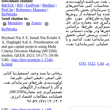
Download citation:
نفت می‌باشند،اولویت‌بندی
BibTeX
|
RIS
|
EndNote
|
Medlars
|
ن محاسبات کمی شاخص‌های
 سرمایه‌ای بخش بالادستی
|
Reference Manager
|
ProCite
ده وبا استفاده از روش‌ها
RefWorks
یاره،طرح‌های مورد نظر
Send citation to:
‌گیری چند معیاره برای حل
Mendeley
Zotero
یم‌گیری طرح‌ها براساس
RefWorks
‌ها ودر نهایت دستیابی به
ته است. پرسش‌ اصلی تحقیق
Reyhani Nia S V, Ismail Nia Ketabi A
سرمایه‌ای) نفت کدامند
و با
A, Daghighi Asli A. Prioritization oil
عملیاتی (سرمایه‌ای) نفت،
and gas capital projects using Multi
Criteria Decision Making (MCDM)
models. QEER 2023; 19 (77) :59-96
URL:
http://iiesj.ir/article-1-1540-
ری
،
C44
،
Q22
،
Q35
fa.html
ریحانی نیا سید وحید، اسمعیل‌نیا کتابی
علی اصغر، دقیقی اصلی علیرضا.
اولویت‌بندی طرح‌های سرمایه‌ای نفت
و گاز با استفاده از الگوهای
تصمیم‌گیری چند معیاره(MCDM).
فصلنامه مطالعات اقتصاد انرژي.
۱۴۰۲; ۱۹ (۷۷) :۵۹-۹۶
URL:
http://iiesj.ir/article-۱-۱۵۴۰-