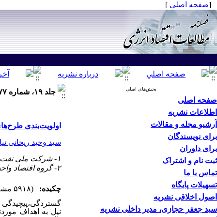
[
صفحه اصلی
]
بخش‌های اصلی
جلد ۱۹، شماره ۷۷ - ( تابستان ۱۴۰۲ )
صفحه اصلی
اطلاعات نشریه
آرشیو مجله و مقالات
اولویت‌بندی طرح‌های 
برای نویسندگان
سید وحید ریحانی نیا
برای داوران
۱- شرکت ملی نفت ایران ،
ثبت نام و اشتراک
۲- گروه اقتصاد واحد تهران ‌مزکزی، دانشگاه آزاد اسلامی، تهران-
تماس با ما
تسهیلات پایگاه
چکیده:
(۵۹۱۸ مشاهده)
اصول اخلاقی نشریه
گستردگی،پیچیدگی وت
سید جعفر حجازی، مدیر داخلی نشریه
نیل به اهداف مورد