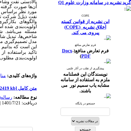
بالادستی نفت وشاخص
گرید نشریه در سامانه وزارت علوم Q1
آن‌ها صورت گرفته
مورد نظر براساس 
COPE
نفت ذیل
5
شرکت تولی
این نشریه از قوانین کمیته
والگوهای بکارگیر
اولویت‌بندی شده اس
اخلاق نشریه (COPE)
مسئله می‌باشد. ش
پیروی می کند.
شاخص‌ها، تبدیل شاخ
مدل تصمیم‌گیری منا
فرم تعارض منافع
این است که بدانیم 
فرم تعارض منافع(
-
Docx
تاکید براستفاده از
)
PDF
اولویت‌بندی مطلوب
پیشگیری از تقلب در آثار علمی
نویسندگان این فصلنامه
واژه‌های کلیدی:
منا
ملزم به استفاده از سامانه
مشابه یاب سمیم نور می
متن کامل
[PDF 2419 kb]
باشند.
نوع مطالعه:
رساله(پ
دریافت: 1401/7/21 | پذیرش: 1402/3/7 | انتشار: 1402/6/10 | انتشار الکترونیک: 1402/6/10
جستجو در پایگاه