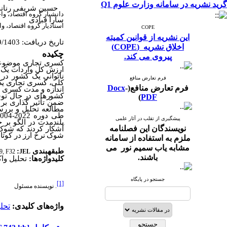
گرید نشریه در سامانه وزارت علوم Q1
حسین شریفی رنان
دانشیار گروه اقتصاد، وا
سارا قبادی
استادیار گروه اقتصاد، و
COPE
این نشریه از قوانین کمیته
تاریخ دریافت: 06/09/1403 تاریخ پذیرش: 24/10/1403
اخلاق نشریه (COPE)
چکیده
7
پیروی می کند.
کسری تجاری موضوعی ا
ارزش کل واردات یک ک
ناتوانی یک کشور در 
فرم تعارض منافع
کلی، کسری تجاری یک 
فرم تعارض منافع(
-
Docx
اندازه و مدت کسری ب
کشورهای در حال توس
)
PDF
ضمن تأثیر گذاری بر 
مطالعه تحلیل و بررس
طی دوره 2022-2004 با استفاده از تکنیک واکنش ضربه(
پیشگیری از تقلب در آثار علمی
بلندمدت در الگو بر 
نویسندگان این فصلنامه
آشکار کردند که شوک 
شوک نرخ ارز در کوتا
ملزم به استفاده از سامانه
مشابه یاب سمیم نور می
طبقه­بندی
:
9, F32
JEL
باشند.
کلیدواژه‌ها:
تحلیل وا
جستجو در پایگاه
[1]
. نویسنده مسئول
واژه‌های کلیدی:
تحل