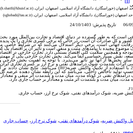
[1]
ی
حد اصفهان (خوراسگان)، دانشگاه آزاد اسلامی، اصفهان، ایران، (
)
h.sharifi@khuisf.ac.ir
احد اصفهان (خوراسگان)، دانشگاه آزاد اسلامی، اصفهان، ایران، (
)
sghobadi@iau.ac.ir
ست که به ‌طور گسترده در دنیای اقتصاد و تجارت بین‌الملل مورد بحث 
شور و کل صادرات آن است. در حالی ‌که برخی کسری تجاری را یک پدیده م
رقابت جهانی است، برخی دیگر استدلال می‌کنند که در شرایط خاصی می‌ت
موضوع پیچیده با پیامدهای مثبت و منفی است و تأثیر آن بر اقتصاد یک ک
ودجه و همچنین سلامت کلی اقتصاد بستگی دارد. تجارت خارجی در اقتصاد
عه، نقش بسیار حساسی ایفا می‌کند. بخش تجارت خارجی یکی از مهمتر
سایر بخش‌ها از آنها نیز تأثیر می‌پذیرد. با توجه به اهمیت بخش خارجی 
ی اثرات بلندمدت شوک درآمدهای نفتی و نرخ ارز بر کسری تجاری ایران ب
) می‌باشد. نتایج نشان دادند ب
IRF
حسب تولید ناخالص داخلی، می‌باشد که این رابطه نشان دهنده عرضه کل 
درآمدهای نفتی در کوتاه مدت، میان مدت و بلندمدت اثر منفی و معنادار
ه مدت، میان مدت و بلندمدت اثر مثبت و معنادار بر حساب جاری دارد.
.
F1
کنش ضربه، شوک درآمدهای نفتی، شوک نرخ ارز، حساب جاری.
یل واکنش ضربه
،
شوک درآمدهای نفتی
،
شوک نرخ ارز
،
حساب جاری