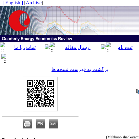
[ English ]
]
Archive
[
برگشت به فهرست نسخه ها
)
Mahboob.shahkaram