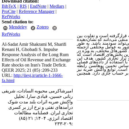
Download citation:
BibTeX
|
RIS
|
EndNote
|
Medlars
|
ProCite
|
Reference Manager
|
RefWorks
Send citation to:
Mendeley
Zotero
RefWorks
قرارگرفته است و تفاوت بین
نفی می‌دانند که نشان‌دهنده
واند سودمند باشد. به ‌طور
Al-Sadat Amir Shakrami M, Sharifi
شور به عوامل مختلفی ازجمله
Renani H, Ghobadi S. Impulse
 کشورهای مختلف، به ویژه در
ین بخش‌های اقتصاد است که
Response Analysis of the Long Rum
و تراز تجاری کشور، هدف این
Effects of Oil Revenue and Exchange
ا استفاده از داده‌های فصلی
Rate shocks on Iran's Trade Deficit.
ر اساس تخمین یوهانسن رابطه
است. توابع واکنش ضربه نیز
QEER 2025; 21 (85) :209-233
 بر حساب جاری دارد. همچنین
URL:
http://iiesj.ir/article-1-1666-
fa.html
امیرشاکرمی محبوبه السادات، شریفی
رنانی حسین، قبادی سارا. تحلیل
واکنش ضربه اثرات بلند مدت شوک
درآمدهای نفتی و نرخ ارز بر کسری
تجاری ایران. فصلنامه مطالعات
اقتصاد انرژي. ۱۴۰۴; ۲۱ (۸۵)
:۲۰۹-۲۳۳