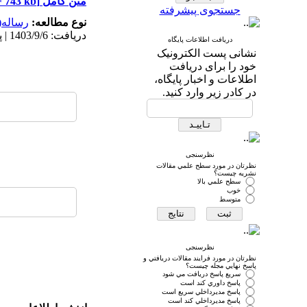
متن کامل
[PDF 743 kb]
جستجوی پیشرفته
نوع مطالعه:
رساله(پ
دریافت: 1403/9/6 | پذیرش: 1403/10/24 | انتشار: 1404/6/10 | انتشار الکترونیک: 1404/6/10
دریافت اطلاعات پایگاه
نشانی پست الکترونیک
خود را برای دریافت
اطلاعات و اخبار پایگاه،
در کادر زیر وارد کنید.
نظرسنجی
نظرتان در مورد سطح علمي مقالات
نشريه چيست؟
سطح علمي بالا
خوب
متوسط
نظرسنجی
نظرتان در مورد فرايند مقالات دريافتي و
پاسخ نهايي مجله چيست؟
سريع پاسخ دريافت مي شود
پاسخ داوري كند است
پاسخ مديرداخلي سريع است
پاسخ مديرداخلي كند است