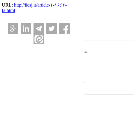
URL:
http://iiesj.ir/article-۱-۱۶۶۶-
fa.html