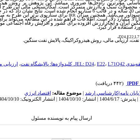
سایی مؤثرترین راه‌حل‌ها ضروری می
باشد. این پژوهش بر روش هیدرو
ه محصولات سبک و باارزش متمرکز است. امکان‌سنجی مالی این طرح از 
فایده برای دوره زمانی 20 ساله و در قالب 6 سناریو انجام شده است. نتایج 
سودآور می
باشد. همچنین میزان
برای سناریوی برتر این طرح به میزان 37 درصد می‌ب
IRR
این سناریو نیز برابر با 3/1 میلیارد دلار است. اطلاعات فراهم شده در این مطالعه می
ن ایران و ایجاد ارزش افزوده برای کشور و افزایش رفاه اجتماعی موثر
 استفاده قرار گیرد.
.
D24,E22,L
 نفت، ارزیابی مالی، روش هیدروکراکینگ، پالایش نفت سنگین
.
ندی JEL: D24
L71Q42. کلیدواژه‌ها: پالایشگاه نفت
،
E22
،
،
ارزیابی م
(۴۴۲ دریافت)
پايان نامه)كارشناسي ارشد
|
موضوع مقاله:
اقتصاد انرژي
ارسال پیام به نویسنده مسئول