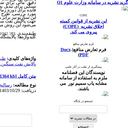
گرید نشریه در سامانه وزارت علوم Q1
دقیق مالی برای شنا
سنگین برای تبدیل ب
مورد بررسی، طرح 
COPE
این نشریه از قوانین کمیته
جهت پالایش نفت سنگی
می‌شود این روش مورد
اخلاق نشریه (COPE)
پیروی می کند.
طبقه‌بندی
:
71Q42
JEL
کلیدواژه‌ها:
پالایشگاه
فرم تعارض منافع
فرم تعارض منافع(
-
Docx
)
PDF
واژه‌های کلیدی:
طبقه‌ب
پالایش نفت سنگین.
پیشگیری از تقلب در آثار علمی
نویسندگان این فصلنامه
متن کامل
[PDF 1364 kb]
ملزم به استفاده از سامانه
مشابه یاب سمیم نور می
نوع مطالعه:
رساله(
باشند.
دریافت: 1403/10/29 | پذیرش: 1404/6/17 | انتشار: 1404/10/10 | انتشار الکترونیک: 1404/10/10
جستجو در پایگاه