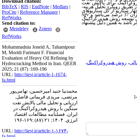
Download citation:
کراکینگ برای پالایش نفت
طریق رویکرد تحلیل هزینه-
|
Medlars
|
EndNote
|
RIS
|
BibTeX
نشان داد که در چهار سناریو از کل سناریوهای
ProCite
|
Reference Manager
|
اشد و
NPV
RefWorks
‌تواند برای توسعه روش هیدورکراکینگ
 باشد به همین دلیل پیشنهاد
Send citation to:
Mendeley
Zotero
RefWorks
Mohammadnia Joneid A, Tahamipour
M, Moridi Farimani F. Financial
Evaluation of Heavy Oil Refining by
الی
،
روش هیدروکراکینگ
،
Hydrocracking Method in Iran. QEER
2025; 21 (87) :169-196
URL:
http://iiesj.ir/article-1-1674-
fa.html
محمدنیا جنید امیرحسین، تهامی‌پور
مرتضی، مریدی فریمانی فاضل.
ارزیابی و تحلیل مالی پالایش نفت
سنگین با روش هیدروکراکینگ در
ایران. فصلنامه مطالعات اقتصاد
انرژي. ۱۴۰۴; ۲۱ (۸۷) :۱۶۹-۱۹۶
URL:
http://iiesj.ir/article-۱-۱۶۷۴-
fa.html