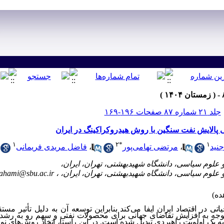
جلد ۲۱ شماره ۸۷ صفحات ۱۹۶-۱۶۹
لی پالایش نفت سنگین با روش هیدروکراکینگ در ایران
۱
۲
*
۱
نید
،
مرتضی تهامی‌پور
،
فاضل مریدی فریمانی
ahami@sbu.ac.ir
 در اقتصاد ایران ایفا می‌کند بنابراین توسعه آن به دلیل تأثیر مست
 توجه به افزایش تقاضای جهانی برای محصولات نفتی و سهم رو به رشد 
ه یک اولویت راهبردی تبدیل شده است. در این راستا، اتخاذ روش‌های نوین 