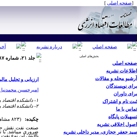
[
صفحه اصلی
]
بخش‌های اصلی
جلد ۲۱، شماره ۸۷ - ( زمستان ۱۴۰۴ )
صفحه اصلی
اطلاعات نشریه
آرشیو مجله و مقالات
ارزیابی و تحلیل ما
برای نویسندگان
امیرحسین محمدنیا ج
برای داوران
۱- دانشکده اقتصاد و علوم سیاسی، دانشگاه شهیدبهشتی، تهران، ایران،
ثبت نام و اشتراک
۲- دانشکده اقتصاد و علوم سیاسی، دانشگاه شهیدبهشتی، تهران، ایران، ،
تماس با ما
تسهیلات پایگاه
چکیده:
(۸۲۳ مشاهده)
اصول اخلاقی نشریه
صنعت نفت نقش حیاتی
ضروری می
باشد. با
سید جعفر حجازی، مدیر داخلی نشریه
پالایش این نوع نفت ب