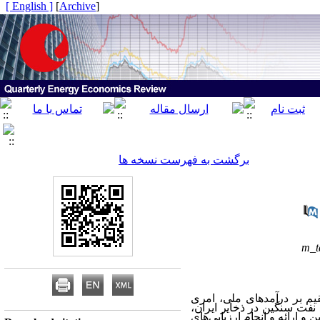
[ English ]
]
Archive
[
برگشت به فهرست نسخه ها
m_t
قیم بر درآمدهای ملی، امری
نفت سنگین در ذخایر ایران،
و ارائه و انجام ارزیابی‌های