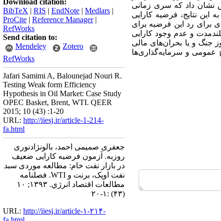
Download citation:
ده گردید. نتایج این پژوهش نشان داد که سری زمانی
BibTeX
|
RIS
|
EndNote
|
Medlars
|
 این نتایج، فرضیه کارایی
ProCite
|
Reference Manager
|
ی برای رد این فرضیه برای
RefWorks
ی بلندمدت و عدم وجود کارایی
Send citation to:
 جنگ و یا بحران‌های مالی
Mendeley
Zotero
رج عمومی و سرمایه‌گذاری‌ها
RefWorks
Jafari Samimi A, Balounejad Nouri R.
Testing Weak form Efficiency
Hypothesis in Oil Market: Case Study
OPEC Basket, Brent, WTI. QEER
2015; 10 (43) :1-20
URL:
http://iiesj.ir/article-1-214-
fa.html
جعفری صمیمی احمد، بالونژادنوری
روزبه. آزمون فرضیه کارایی ضعیف
در بازار نفت خام: مطالعه موردی سبد
نفت اوپک، برنت و WTI. فصلنامه
مطالعات اقتصاد انرژي. ۱۳۹۳; ۱۰
(۴۳) :۱-۲۰
URL:
http://iiesj.ir/article-۱-۲۱۴-
fa.html