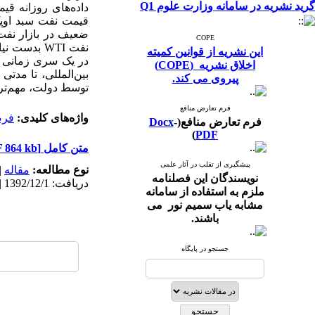
گرید نشریه در سامانه وزارت علوم Q1
قیمت نفت سبد اوپک 
ضعیف در بازار نفت 
COPE
نفت WTI بد
این نشریه از قوانین کمیته
در یک سری زمانی ای
اخلاق نشریه (COPE)
بین‌المللی، تا مدتی
پیروی می کند.
توسط دولت‌، مهم‌تر
فرم تعارض منافع
واژه‌های کلیدی:
فرض
فرم تعارض منافع(
-
Docx
)
PDF
متن کامل
[PDF 864 kb]
پیشگیری از تقلب در آثار علمی
نوع مطالعه:
مقاله
|
نویسندگان این فصلنامه
دریافت: 1392/12/1 | پذیرش: 1393/5/28 | انتشار: 1394/8/16 | انتشار الکترونیک: 1394/8/16
ملزم به استفاده از سامانه
مشابه یاب سمیم نور می
باشند.
جستجو در پایگاه