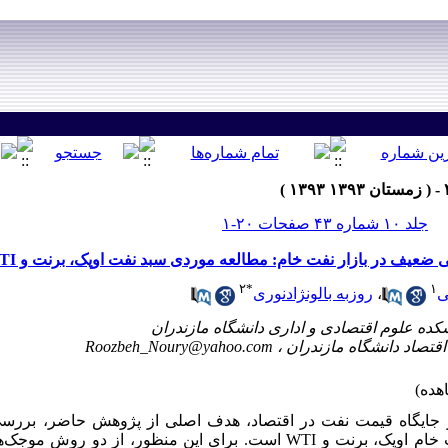
جلد ۱۰ شماره ۴۳ صفحات ۲۰-۱
 ضعیف در بازار نفت خام: مطالعه موردی سبد نفت اوپک، برنت و WTI
۲
*
۱
ی
،
روزبه بالونژادنوری
Roozbeh_Noury@yahoo.com
و جایگاه قیمت نفت در اقتصاد، هدف اصلی از پژوهش حاضر، برر
بازارهای اصلی نفت خام اوپک، برنت و WTI است. برای این منظور، ا