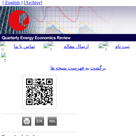
[ English ]
]
Archive
[
برگشت به فهرست نسخه ها