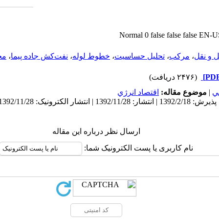
Normal
0
false
false
false
EN-U
 و نقل
،
مرکب
،
تحلیل حساسیت
،
خطوط لوله
،
نفت‌کش جاده پیما
،
مخ
(۲۴۷۶ دریافت)
ي
|
موضوع مقاله:
اقتصاد انرژي
ارسال نظر درباره این مقاله
نام کاربری یا پست الکترونیک شما: