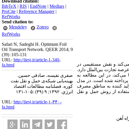
Download citation:
BibTeX
|
RIS
|
EndNote
|
Medlars
|
ProCite
|
Reference Manager
|
RefWorks
Send citation to:
Mendeley
Zotero
RefWorks
Safari N, Sadeghi H. Optimum Foil
Oil Transport Network. QEER 2014; 9
(39) :105-131
URL:
http://iiesj.ir/article-1-340-
می‌کند و نقش مستقیمی در
fa.html
رصه تجارت بین‌الملل دارد.
 می‌کند، در این مطالعه
به
صفری نفیسه، صادقی حسین.
 پرداخته شده است. در مدل
بهینه‌یابی شبکه‌ی حمل و نقل نفت
لید کننده به مناطق مصرف
کوره. فصلنامه مطالعات اقتصاد
ستفاده از روش حمل و نقل
انرژي. ۱۳۹۲; ۹ (۳۹) :۱۰۵-۱۳۱
URL:
http://iiesj.ir/article-۱-۳۴۰-
fa.html
ه آهن