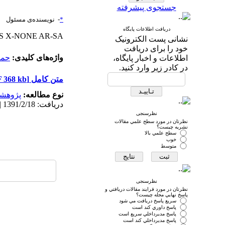
جستجوی پیشرفته
*
-
نویسنده‌ی مسئول
دریافت اطلاعات پایگاه
S
X-NONE
AR-SA
نشانی پست الکترونیک
خود را برای دریافت
واژه‌های کلیدی:
حمل
اطلاعات و اخبار پایگاه،
در کادر زیر وارد کنید.
متن کامل
[PDF 368 kb]
نوع مطالعه:
پژوهش
دریافت: 1391/2/18 | پذیرش: 1392/2/18 | انتشار: 1392/11/28 | انتشار الکترونیک: 1392/11/28
نظرسنجی
نظرتان در مورد سطح علمي مقالات
نشريه چيست؟
سطح علمي بالا
خوب
متوسط
نظرسنجی
نظرتان در مورد فرايند مقالات دريافتي و
پاسخ نهايي مجله چيست؟
سريع پاسخ دريافت مي شود
پاسخ داوري كند است
پاسخ مديرداخلي سريع است
پاسخ مديرداخلي كند است