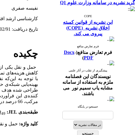
گرید نشریه در سامانه وزارت علوم Q1
نفیسه صفری
COPE
کارشناسی ارشد اقت
این نشریه از قوانین کمیته
اخلاق نشریه (COPE)
تاریخ دریافت: 18/02
91
/
پیروی می کند.
فرم تعارض منافع
چکیده
فرم تعارض منافع(
-
Docx
)
PDF
حمل و نقل یکی از
پیشگیری از تقلب در آثار علمی
کاهش هزینه‌های تمام
نویسندگان این فصلنامه
با توجه به این‌که 
ملزم به استفاده از سامانه
بهینه‌یابی شبکه‌ی 
مشابه یاب سمیم نور می
طراحی شده هدف حدا
باشند.
کننده‌ی این فرآورده
مرکب، 66 درصد در هزینه‌های حمل و نقل صرفه‌جویی می‌شود.
جستجو در پایگاه
طبقه‌بندی
JEL
:
Q
49
کلید واژه:
حمل و نقل