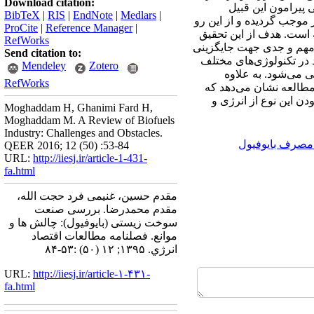
Download citation:
پیرامون این قبیل
BibTeX
|
RIS
|
EndNote
|
Medlars
|
 موجب گردیده و از این رو
ProCite
|
Reference Manager
|
است. هدف از این تحقیق
RefWorks
ی مهم و جدی جهت جایگزینی
Send citation to:
 در تکنولوژی‌های مختلف
Mendeley
Zotero
ی می‌شود. به علاوه
RefWorks
مطالعه نشان می‌دهد که
دن این نوع از انرژی و
Moghaddam H, Ghanimi Fard H,
Moghaddam M. A Review of Biofuels
Industry: Challenges and Obstacles.
 مصرف بایوفیول
QEER 2016; 12 (50) :53-84
URL:
http://iiesj.ir/article-1-431-
fa.html
مقدم حسین، غنیمی فرد حجت الله،
مقدم محمدرضا. بررسی صنعت
سوخت زیستی (بایوفیول): چالش ها و
موانع. فصلنامه مطالعات اقتصاد
انرژي. ۱۳۹۵; ۱۲ (۵۰) :۵۳-۸۴
URL:
http://iiesj.ir/article-۱-۴۳۱-
fa.html