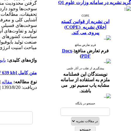
گرید نشریه در سامانه وزارت علوم Q1
گرفتن محدودیت منا
سوخت‌ها وجود دارد،
تحقیقات، مطالعات 
COPE
آشنایی کلی و معرفی
این نشریه از قوانین کمیته
سوخت‌های فسیلی می‌
اخلاق نشریه (COPE)
تولید و تفاوت‌های آ
پیروی می کند.
سیاست کشورهای مختل
صنعت تولید بایوفیول
فرم تعارض منافع
مباحث امنیت انرژی 
فرم تعارض منافع(
-
Docx
)
PDF
واژه‌های کلیدی:
بای
پیشگیری از تقلب در آثار علمی
متن کامل
[PDF 639 kb]
نویسندگان این فصلنامه
ملزم به استفاده از سامانه
نوع مطالعه:
مقاله
|
مشابه یاب سمیم نور می
دریافت: 1393/8/20 | پذیرش: 1395/5/16 | انتشار: 1395/12/9 | انتشار الکترونیک: 1395/12/9
باشند.
جستجو در پایگاه