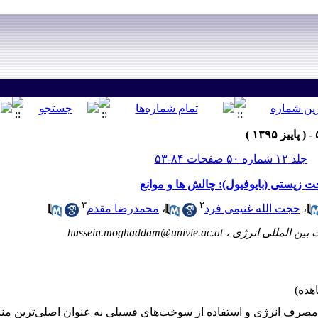
جلد ۱۲ شماره ۵۰ صفحات ۸۴-۵۳
یستی (بایوفیول): چالش ها و موانع
۳
۲
،
حجت الله غنیمی فرد
،
محمدرضا مقدم
hussein.moghaddam@univie.ac.at
صرف انرژی و استفاده از سوخت‌های فسیلی به عنوان اصلی‌ترین منبع