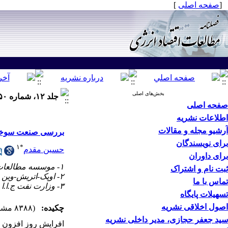
[
صفحه اصلی
]
بخش‌های اصلی
جلد ۱۲، شماره ۵۰ - ( پاييز ۱۳۹۵ )
صفحه اصلی
اطلاعات نشریه
آرشیو مجله و مقالات
بررسی صنعت سوخت ز
برای نویسندگان
۱
*
حسین مقدم
برای داوران
۱- موسسه مطالعات بین المللی انرژی ،
ثبت نام و اشتراک
۲- اوپک-اتریش-وین
تماس با ما
۳- وزارت نفت ج.ا.ا
تسهیلات پایگاه
اصول اخلاقی نشریه
چکیده:
(۸۳۸۸ مشاهده)
سید جعفر حجازی، مدیر داخلی نشریه
افرایش روز افزون م