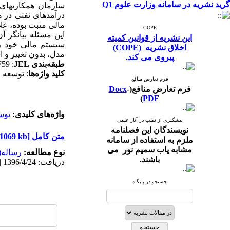
گرید نشریه در سامانه وزارت علوم Q1
سازمان همکاری­های
درآمدهای نفتی در ه
مالی مثبت بوده، علا
COPE
این مسئله بیانگر آ
این نشریه از قوانین کمیته
سیستم مالی خود را 
اخلاق نشریه (COPE)
مدل، بدون تغییر و اس
پیروی می کند.
طبقه‌بندی
JEL
:
F59
کلید واژه
ها
: توسعه 
فرم تعارض منافع
فرم تعارض منافع(
-
Docx
)
PDF
واژه‌های کلیدی:
توس
پیشگیری از تقلب در آثار علمی
نویسندگان این فصلنامه
متن کامل
[PDF 1069 kb]
ملزم به استفاده از سامانه
مشابه یاب سمیم نور می
نوع مطالعه:
رساله(
باشند.
دریافت: 1396/4/24 | انتشار: 1397/9/24 | انتشار الکترونیک: 1397/9/24
جستجو در پایگاه