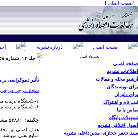
[
صفحه اصلی
]
بخش‌های اصلی
جلد ۱۴، شماره ۵۸ - ( پاييز ۱۳۹۷ )
صفحه اصلی
اطلاعات نشریه
آرشیو مجله و مقالات
تأثیر دموکراسی بر 
برای نویسندگان
سجاد فرجی دیزجی
برای داوران
۱- دانشگاه تربیت مدرس ،
ثبت نام و اشتراک
۲- دانشگاه تربیت مدرس
تماس با ما
تسهیلات پایگاه
چکیده:
(۵۳۸۸ مشاهده)
اصول اخلاقی نشریه
هدف اصلی این تحقیق
سید جعفر حجازی، مدیر داخلی نشریه
منابع نفتی می­باشد.