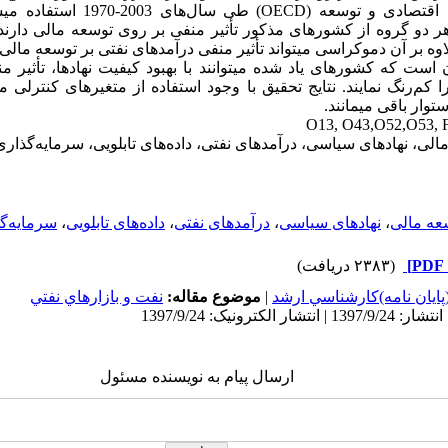
 اقتصادی و توسعه (
OECD
) طی سال‌های 2003-0
ر دو گروه از کشورهای مذکور تأثیر منفی بر روی توسعه مالی دارند.
وه بر آن دموکراسی می­تواند تأثیر منفی درآمدهای نفتی بر توسعه مالی ر
ن است که کشورهای یاد شده می­توانند با بهبود کیفیت نهادها، تأثیر 
کم‌رنگ نمایند. نتایج تحقیق با وجود استفاده از متغیرهای کنترلی 
توار باقی می­مانند.
O13, O43,O52,O53,
مالی، نهادهای سیاسی، درآمدهای نفتی، داده‌های تابلویی، سرمایه‌گذا
عه مالی
،
نهادهای سیاسی
،
درآمدهای نفتی
،
داده‌های تابلویی
،
سرمایه‌گ
(۲۳۸۳ دریافت)
پايان نامه)كارشناسي ارشد
|
موضوع مقاله:
نفت و بازارهاي نفتي
ارسال پیام به نویسنده مسئول