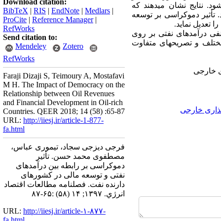
Download citation:
197 استفاده می­شود. نتایج نشان می­دهند که
BibTeX
|
RIS
|
EndNote
|
Medlars
|
 تأثیر دموکراسی بر توسعه
ProCite
|
Reference Manager
|
ا تعدیل نماید.
RefWorks
منفی درآمدهای نفتی بر روی
Send citation to:
مختلف و تصریح­های متفاوت
Mendeley
Zotero
RefWorks
ری خارجی
Faraji Dizaji S, Teimoury A, Mostafavi
M H. The Impact of Democracy on the
Relationship between Oil Revenues
and Financial Development in Oil-rich
ذاری خارجی
Countries. QEER 2018; 14 (58) :65-87
URL:
http://iiesj.ir/article-1-877-
fa.html
فرجی دیزجی سجاد، تیموری عباس،
مصطفوی محمد حسن. تأثیر
دموکراسی بر رابطه بین درآمدهای
نفتی و توسعه مالی در کشورهای
دارنده نفت. فصلنامه مطالعات اقتصاد
انرژي. ۱۳۹۷; ۱۴ (۵۸) :۶۵-۸۷
URL:
http://iiesj.ir/article-۱-۸۷۷-
fa.html