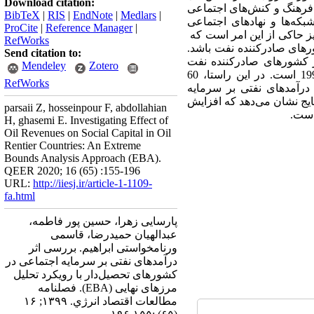
Download citation:
 و فرهنگ و کنش‌های اجتماعی
BibTeX
|
RIS
|
EndNote
|
Medlars
|
شبکه‌ها و نهاد‌های اجتماعی
ProCite
|
Reference Manager
|
یز حاکی از این امر است که
RefWorks
رهای صادرکننده‌ نفت باشد.
Send citation to:
ر کشورهای صادرکننده‌ نفت
Mendeley
Zotero
(تحصیل‏دار) بر مبنای داده‌های پانل نامتوازن و تحلیل حساسیت لیمر طی دوره‌ 2015-1990 است. در این راستا، 60
RefWorks
درآمدهای نفتی بر سرمایه‌
یج نشان می‌دهد که افزایش
parsaii Z, hosseinpour F, abdollahian
است.
H, ghasemi E. Investigating Effect of
Oil Revenues on Social Capital in Oil
Rentier Countries: An Extreme
Bounds Analysis Approach (EBA).
QEER 2020; 16 (65) :155-196
URL:
http://iiesj.ir/article-1-1109-
fa.html
پارسایی زهرا، حسین پور فاطمه،
عبدالهیان حمیدرضا، قاسمی
ورنامخواستی ابراهیم. بررسی اثر
درآمدهای نفتی بر سرمایه‌ اجتماعی در
کشورهای تحصیل‌دار با رویکرد تحلیل
مرزهای نهایی (EBA). فصلنامه
مطالعات اقتصاد انرژي. ۱۳۹۹; ۱۶