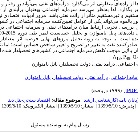
از راه‌‌های متفاوتی اثر می‌گذارد. درآمدهای نفتی می‌تواند بر رفتار
یر بگذارد. لذا به‌نظر می‌رسد سرمایه ‌اجتماعی به‏عنوان برآیندی از 
تقیم و غیر‌مستقیم متأثر از رانت نفتی باشد. مرور ادبیات اقتصادی ن
ر بالقوه می‌تواند یکی از عوامل تعیین‌کننده سرمایه اجتماعی در کشو
بال بررسی تجربی ارتباط میان درآمدهای نفتی و سرمایه اجتماعی د
ه است. با توجه به رویه تحلیل مرزهای نهایی فرضیه اثر معنادار 
ادر‌کننده نفت به تغییر در تصریح و تغییر شاخص حساس است؛ اما نتا
وان بالایی موجب کاهش سرمایه‌ اجتماعی در کشورهای تحصیل‏دار شده 
A
, P
, Q
13
48
 اجتماعی، درآمد نفتی، دولت تحصیل‏دار، پانل نامتوازن
ایه اجتماعی
،
درآمد نفتی
،
دولت تحصیلدار
،
پانل نامتوازن
(۱۷۹۹ دریافت)
پايان نامه)كارشناسي ارشد
|
موضوع مقاله:
اقتصاد سنجي-پنل ديتا
ارسال پیام به نویسنده مسئول