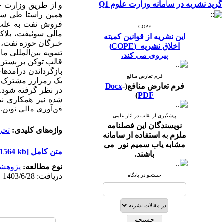
گرید نشریه در سامانه وزارت علوم Q1
و از طریق وزارت خزا
همین راستا طی سال
فروش نفت به علت ت
COPE
این نشریه از قوانین کمیته
خبرگان حوزه نفت، ر
اخلاق نشریه (COPE)
تسویه بین‌المللی 
پیروی می کند.
قالب توکن بر بستر 
بازگرداندن درآمده
فرم تعارض منافع
یک رمزارز مشترک در 
فرم تعارض منافع(
-
Docx
در نظر گرفته شود. 
)
PDF
فن‌آوری مالی نوین،
پیشگیری از تقلب در آثار علمی
نویسندگان این فصلنامه
واژه‌های کلیدی:
تحر
ملزم به استفاده از سامانه
مشابه یاب سمیم نور می
متن کامل
[PDF 1564 kb]
باشند.
نوع مطالعه:
پژوهش
دریافت: 1403/6/28 | پذیرش: 1403/8/28 | انتشار: 1404/3/10 | انتشار الکترونیک: 1404/3/10
جستجو در پایگاه