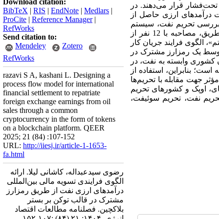
Download citation:
تحت‌فشار قرار می‌دهند. در
BibTeX
|
RIS
|
EndNote
|
Medlars
|
ت درآمدهای ارزی حاصل از
ProCite
|
Reference Manager
|
 بررسی تحریم نفت، سیستم
RefWorks
مالی سوئیفت، بلاکچین و رمزارزها پرداخته و با استفاده از روش «تحلیل مضمون» از طریق، مصاحبه با 12 نفر از
Send citation to:
، الگوی فرایند جریان کار
Mendeley
Zotero
توسط یک رمزارز مشترک در
RefWorks
 کشوری وابسته به نفت، در
ست؛ بنابراین، استفاده از
razavi S A, kashani L. Designing a
ؤثر جهت مقابله با تحریم‌ها
process flow model for international
های، اوپک و کشورهای تحریم
financial settlement to repatriate
JEL: Q43، F51، F52، O33، D85،  کلیدواژه‌ها: تحریم نفت، تحریم سوئیفت،
foreign exchange earnings from oil
sales through a common
cryptocurrency in the form of tokens
on a blockchain platform. QEER
2025; 21 (84) :107-152
URL:
http://iiesj.ir/article-1-1653-
fa.html
رضوی سیدعبداله، کاشانی لیلا. ارائه
الگوی فرایندی تسویه مالی بین‌المللی
درآمدهای ارزی نفت از طریق رمزارز
مشترک در قالب توکن بر بستر
بلاکچین. فصلنامه مطالعات اقتصاد
انرژي. ۱۴۰۴; ۲۱ (۸۴) :۱۰۷-۱۵۲