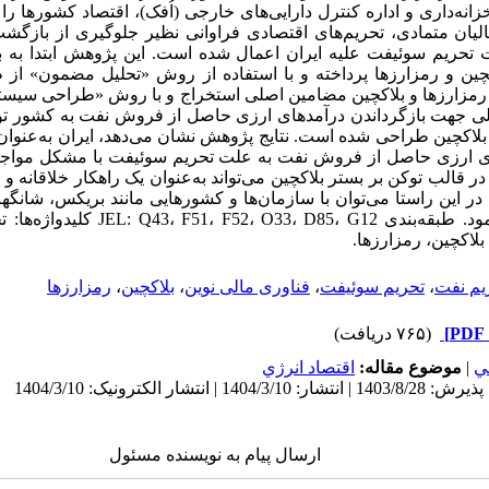
نه‌داری و اداره کنترل دارایی‌های خارجی (اُفک)، اقتصاد کشورها را 
یان متمادی، تحریم‌های اقتصادی فراوانی نظیر جلوگیری از بازگش
حریم سوئیفت علیه ایران اعمال شده است. این پژوهش ابتدا به
مزارزها و بلاکچین مضامین اصلی استخراج و با روش «طراحی سیستم»
مالی جهت بازگرداندن درآمدهای ارزی حاصل از فروش نفت به کشور 
بلاکچین طراحی شده است. نتایج پژوهش نشان می‌دهد، ایران به‌عنوان
ای ارزی حاصل از فروش نفت به علت تحریم سوئیفت با مشکل مواجه ا
قالب توکن بر بستر بلاکچین می‌تواند به‌عنوان یک راهکار خلاقانه و م
در این راستا می‌توان با سازمان‌ها و کشورهایی مانند بریکس، شانگ
شده نیز همکاری نمود. طبقه‌بندی G12
 بلاکچین، رمزارزها.
یم نفت
،
تحریم سوئیفت
،
فناوری مالی نوین
،
بلاکچین
،
رمزارزها
(۷۶۵ دریافت)
ي
|
موضوع مقاله:
اقتصاد انرژي
ارسال پیام به نویسنده مسئول