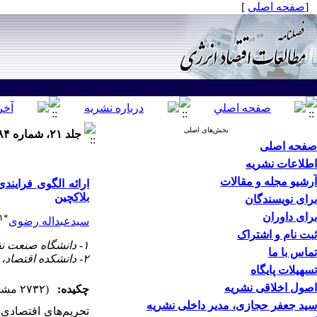
[
صفحه اصلی
]
بخش‌های اصلی
جلد ۲۱، شماره ۸۴ - ( بهار ۱۴۰۴ )
صفحه اصلی
اطلاعات نشریه
آرشیو مجله و مقالات
ارائه الگوی فراین
بلاکچین
برای نویسندگان
برای داوران
۱
*
سیدعبداله رضوی
ثبت نام و اشتراک
۱- دانشگاه صنعت نفت، تهران، ایران، ،
تماس با ما
۲- دانشکده اقتصاد، دانشگاه خوارزمی، تهران، ایران
تسهیلات پایگاه
اصول اخلاقی نشریه
چکیده:
(۲۷۳۲ مشاهده)
سید جعفر حجازی، مدیر داخلی نشریه
تحریم‌های اقتصادی 