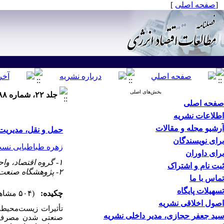
[
صفحه اصلی
]
بخش‌های اصلی
جلد ۲۲، شماره ۸۸ - ( بهار ۱۴۰۵ )
صفحه اصلی
اطلاعات نشریه
آرشیو مجله و مقالات
حمل و نقل، مدیریت پسماند و انتشار co2 در کشورهای 
برای نویسندگان
زهره طباطبایی نس
برای داوران
۱- گروه اقتصاد، واحد یزد، دانشگاه آزاد اسلامی، یزد، ایران ،
ثبت نام و اشتراک
۲- پژوهشگاه صنعت نفت
تماس با ما
تسهیلات پایگاه
چکیده:
(۵۰۴ مشاهده)
اصول اخلاقی نشریه
تأثیرات زیست‌محیطی
سید جعفر حجازی، مدیر داخلی نشریه
صنعتی شدن مصرف می‌