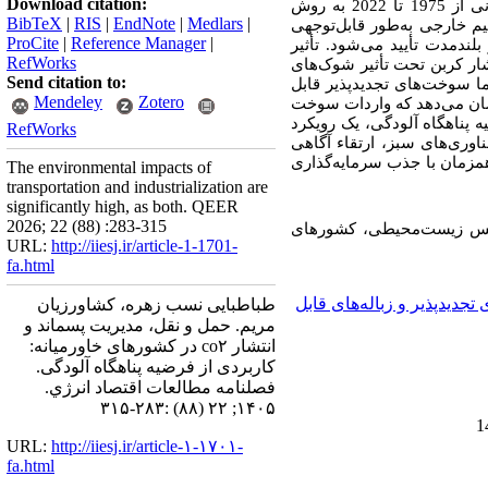
Download citation:
به روش
BibTeX
|
RIS
|
EndNote
|
Medlars
|
م خارجی به‌طور قابل‌توجهی
ProCite
|
Reference Manager
|
لندمدت تأیید می‌شود. تأثیر
RefWorks
ار کربن تحت تأثیر شوک‌های
Send citation to:
ا سوخت‌های تجدیدپذیر قابل
Mendeley
Zotero
 نشان می‌دهد که واردات سوخت
ه پناهگاه آلودگی، یک رویکرد
RefWorks
وری‌های سبز، ارتقاء آگاهی
همزمان با جذب سرمایه‌گذاری
The environmental impacts of
transportation and industrialization are
significantly high, as both. QEER
2026; 22 (88) :283-315
وزنتس زیست‌محیطی، کشورهای
URL:
http://iiesj.ir/article-1-1701-
fa.html
 تجدیدپذیر و زباله‌های قابل
طباطبایی نسب زهره، کشاورزیان
مریم. حمل و نقل، مدیریت پسماند و
انتشار co۲ در کشورهای خاورمیانه:
کاربردی از فرضیه پناهگاه آلودگی.
فصلنامه مطالعات اقتصاد انرژي.
۱۴۰۵; ۲۲ (۸۸) :۲۸۳-۳۱۵
URL:
http://iiesj.ir/article-۱-۱۷۰۱-
fa.html