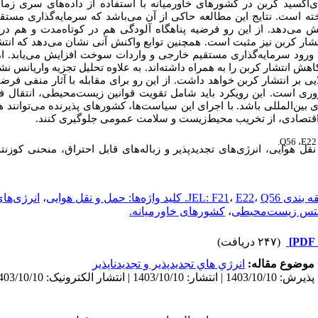
سید کربن در کشورهای خاورمیانه با استفاده از داده‌های سری زمانی از 1975 تا 2022 
ته است. نتایج این مطالعه حاکی از آن می
باشد که سرمایه‌گذاری مستقی
یش می‌دهد. از این رو فرضیه پناهگاه آلودگی هم در کوتاه‌مدت و هم در ب
ار کربن نیز مثبت است. همچنین توابع واکنش آنی نشان می‌دهد که انتش
 ورود سرمایه‌گذاری مستقیم خارجی و واردات سوخت افزایش می‌یابد. ام
اهش انتشار کربن را به همراه داشته‌اند. به علاوه تحلیل تجزیه واریانس
ی بر انتشار کربن خواهد داشت. از این رو برای مقابله با آثار منفی فرضی
ری است. این رویکرد باید شامل تقویت قوانین زیست‌محیطی، انتقال فنا
بین‌المللی باشد. با اجرای این سیاست‌ها، کشورهای پذیرنده ‌می‌توانند 
اقتصادی، از تخریب محیط‌زیست و سلامت عمومی جلوگیری کنند.
.
Q56
،
E22
قل هوایی، انرژی‌های تجدیدپذیر و زباله‌های قابل احتراق، منحنی ک
بندی JEL: F21
Q56. کلید واژه‌ها: حمل و نقل هوایی
،
E22
،
،
انرژی‌های
نتس زیست‌محیطی
،
کشورهای خاورمیانه.
(۲۴۷ دریافت)
موضوع مقاله:
انرژي هاي تجديدپذير و تجديدناپذير