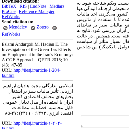
Download citation:
بیست ویکم شناخته شود. به
BibTeX
|
RIS
|
EndNote
|
Medlars
|
ت‌محیطی ازجمله آلودگی هوا
ProCite
|
Reference Manager
|
 کشور می‌گردد، اخذ مالیات
RefWorks
 تا با استفاده از ماتریس
Send citation to:
سیاست وضع مالیات سبز بر تقاضای
Mendeley
Zotero
ایران بررسی شود. نتایج به
RefWorks
فته است. همچنین، در حالت
یکدیگر اشتغال بسیار متأثر از سیاست
Eslami Andargoli M, Hadian E. The
 وجود توانایی جایگزینی عوامل با یکدیگر) این شاخص
Investigation of the Green Tax Effects
on Employment in the Iran's Economy:
A CGE Approach.. QEER 2015; 10
(43) :47-85
URL:
http://iiesj.ir/article-1-204-
fa.html
اسلامی اندارگلی مجید، هادیان ابراهیم.
ارزیابی تأثیر مالیات سبز بر اشتغال
بخش‌های مختلف اقتصادی کشور
ایران با استفاده از مدل تعادل عمومی
قابل محاسبه. فصلنامه مطالعات
اقتصاد انرژي. ۱۳۹۳; ۱۰ (۴۳) :۴۷-۸۵
URL:
http://iiesj.ir/article-۱-۲۰۴-
fa.html