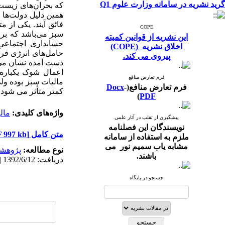
گرید نشریه در سامانه وزارت علوم Q1
که بحران‌های زیست
همین دلیل دولت‌ها 
فائق آیند. یکی از 
COPE
سبز می‌باشد که بر 
این نشریه از قوانین کمیته
اخلاق نشریه (COPE)
حامل‌های انرژی فرآ
پیروی می کند.
دست آمده نشان می‌د
فرم تعارض منافع
فرم تعارض منافع(
-
Docx
کمتر متأثر می شود.
)
PDF
واژه‌های کلیدی:
مال
پیشگیری از تقلب در آثار علمی
نویسندگان این فصلنامه
متن کامل
[PDF 997 kb]
ملزم به استفاده از سامانه
مشابه یاب سمیم نور می
نوع مطالعه:
پژوهش
باشند.
دریافت: 1392/6/12 | پذیرش: 1393/3/22 | انتشار: 1394/8/16 | انتشار الکترونیک: 1394/8/16
جستجو در پایگاه