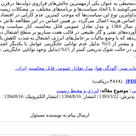
‌محیطی به عنوان یکی ازمهمترین چالش‌های فراروی دولت‌ها درقرن 
می‌کوشند تا با اتخاد سیاست‌ها و برنامه‌های مختلف، بر مشکلات زیس
متداولترین نوع این سیاست‌ها که موجب کمترین عدم کارآیی در اقتصاد
اساس هزینه اعمال می‌گردد. بر همین اساس در این مطالعه تلاش شده
حسابداری اجتماعی سال 1384 و مدل تعادل عمومی قابل محاسبه، آثار 
ورده‌های نفتی و گاز طبیعی در قالب هفت سناریو بر سطح اشتغال در 
هد که با وضع مالیات بر حامل‌های انرژی، اشتغال به شدت کاهش یا
اعمال شوک یکباره و بیشتر از 15% بدلیل عدم توانایی جایگزینی عوامل با 
مالیات سبز بوده ولی در حالت شوک تدریجی کمتر از 15% (بدلیل
یات سبز
،
آلودگی هوا
،
مدل تعادل عمومی قابل محاسبه
،
ایران.
(۴۸۶۸ دریافت)
ي
|
موضوع مقاله:
انرژي و محيط زيست
ارسال پیام به نویسنده مسئول