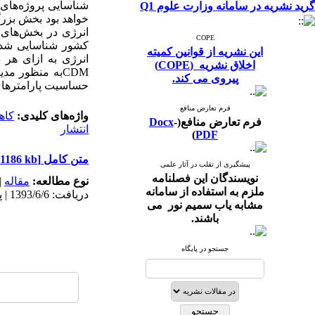
گرید نشریه در سامانه وزارت علوم Q1
خواهد بود بخش بزرگ
انرژی در بخش‌های 
COPE
کشور شناسایی شده 
این نشریه از قوانین کمیته
انرژی به ازای هر 
اخلاق نشریه (COPE)
CDMبه منظور مد
پیروی می کند.
حساسیت پارامترهای 
فرم تعارض منافع
واژه‌های کلیدی:
کاه
فرم تعارض منافع(
-
Docx
انتشار
)
PDF
متن کامل
[PDF 1186 kb]
پیشگیری از تقلب در آثار علمی
نویسندگان این فصلنامه
نوع مطالعه:
مقاله
|
ملزم به استفاده از سامانه
دریافت: 1393/6/6 | پذیرش: 1394/4/16 | انتشار: 1395/3/24 | انتشار الکترونیک: 1395/3/24
مشابه یاب سمیم نور می
باشند.
جستجو در پایگاه