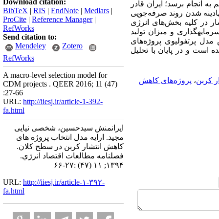
Download citation:
ن مهم به انجام برسد؛ ایران قادر
BibTeX
|
RIS
|
EndNote
|
Medlars
|
ادینه شدن روند صرفه‌جویی
ProCite
|
Reference Manager
|
ار در کلیه بخش‌های انرژی
RefWorks
ایه‏گذاری و میزان تولید
Send citation to:
 مدل پرتفولیوی پروژه‌های
Mendeley
Zotero
ده است و در پایان با تحلیل
RefWorks
A macro-level selection model for
ر کربن
،
پروژه‌های کاهش
CDM projects . QEER 2016; 11 (47)
:27-66
URL:
http://iiesj.ir/article-1-392-
fa.html
ایرانمنش سیدحسین، شخصی نیایی
مجید. ارایه مدل انتخاب پروژه های
کاهش انتشار کربن در سطح کلان.
فصلنامه مطالعات اقتصاد انرژي.
۱۳۹۴; ۱۱ (۴۷) :۲۷-۶۶
URL:
http://iiesj.ir/article-۱-۳۹۲-
fa.html