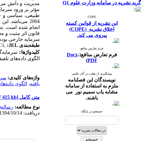
گرید نشریه در سامانه وزارت علوم Q1
مدیریت و دانش می‌
مؤثر بر ورود سرما
طبیعی، سیاسی و ح
COPE
2004
می‌باشد. این 
این نشریه از قوانین کمیته
انجام
شده
است. نتا
اخلاق نشریه (COPE)
قانون اثر مثبت و 
پیروی می کند.
سرمایه خارجی بوده
طبقه‌بندی
JEL
:
C1,
فرم تعارض منافع
:
کلیدواژ‌‏ها
سرمایه‌گ
فرم تعارض منافع(
-
Docx
الگوی داده‌های تلفی
)
PDF
پیشگیری از تقلب در آثار علمی
واژه‌های کلیدی:
سرم
نویسندگان این فصلنامه
یافته
،
الگوی داده‌ها
ملزم به استفاده از سامانه
مشابه یاب سمیم نور می
متن کامل
[PDF 415 kb]
باشند.
نوع مطالعه:
رساله(
جستجو در پایگاه
دریافت: 1394/10/14 | انتشار: 1398/3/25 | انتشار الکترونیک: 1398/3/25