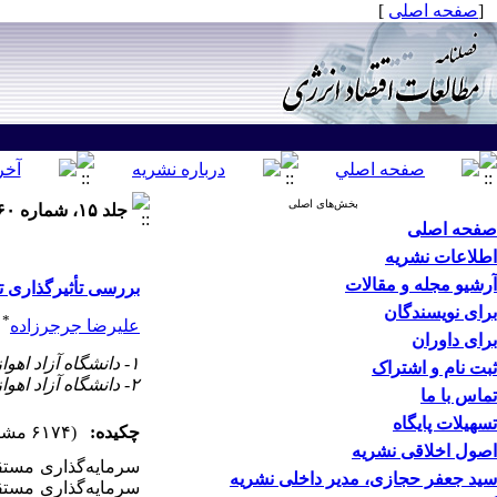
[
صفحه اصلی
]
بخش‌های اصلی
جلد ۱۵، شماره ۶۰ - ( بهار ۱۳۹۸ )
صفحه اصلی
اطلاعات نشریه
آرشیو مجله و مقالات
بررسی تأثیرگذاری 
برای نویسندگان
۱
*
علیرضا جرجرزاده
برای داوران
۱- دانشگاه آزاد اهواز ،
ثبت نام و اشتراک
۲- دانشگاه آزاد اهواز
تماس با ما
تسهیلات پایگاه
چکیده:
(۶۱۷۴ مشاهده)
اصول اخلاقی نشریه
سرمایه‌گذاری مستق
سید جعفر حجازی، مدیر داخلی نشریه
سرمایه‌گذاری مستق