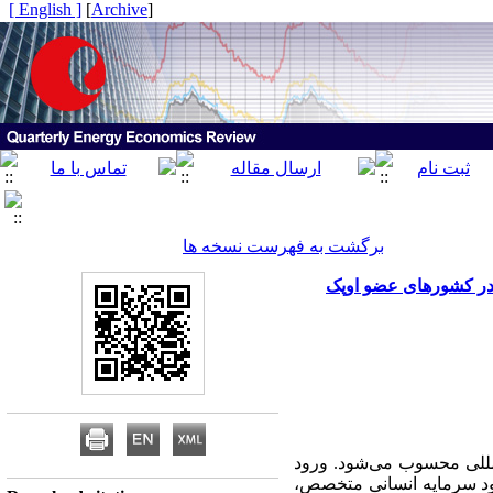
[ English ]
]
Archive
[
برگشت به فهرست نسخه ها
 در کشورهای عضو اوپک
مللی محسوب می‌شود. ورود
ود سرمایه انسانی متخصص،