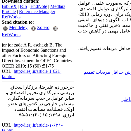
Download citation:
 که به‌صورت علمی، عوامل
BibTeX
|
RIS
|
EndNote
|
Medlars
|
أثیرگذاری عوامل اقتصادی،
ProCite
|
Reference Manager
|
ک برای دوره
زمانی 2013-
RefWorks
الب الگوی داده‌های تلفیقی
Send citation to:
معه، ذخایر نفتی و حاکمیت
Mendeley
Zotero
دی عامل مهمی در کاهش جذب
RefWorks
jor jor zade A R, asehagh B. The
اقل مربعات تعمیم یافته،
Impact of Economic Sanctions and
other Factors on Attracting Foreign
Direct Investment in OPEC Countries.
QEER 2019; 15 (60) :51-75
URL:
http://iiesj.ir/article-1-621-
ش حداقل مربعات تعمیم
fa.html
جرجرزاده علیرضا، برزکار اسحاق.
بررسی تأثیرگذاری تحریم اقتصادی و
سایر عوامل بر جذب سرمایه‌گذاری
اخلي
مستقیم خارجی در کشورهای عضو
اوپک. فصلنامه مطالعات اقتصاد
انرژي. ۱۳۹۸; ۱۵ (۶۰) :۵۱-۷۵
URL:
http://iiesj.ir/article-۱-۶۲۱-
fa.html