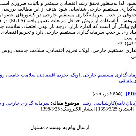
شود. لذا به‌منظور تحقق رشد اقتصادی مستمر و باثبات ضروری است
یه‌گذاری مستقیم خارجی شناسایی شود. هدف از این مطالعه بررسی ت
قوقی بر جذب سرمایه‌گذاری مستقیم خارجی در کشورهای عضو اوپ
پژوهش با
استفاده
از
روش
حداقل مربعات تعمیم یافته (
EGLS
) در ق
یج
بیانگر آن است که
اندازه بازار، درجه
باز
بودن اقتصاد، سلامت جا
معناداری بر جذب سرمایه‌گذاری مستقیم خارجی دارد و تحریم اقتصا
 است.
F3, Q43
ذاری مستقیم خارجی، اوپک، تحریم اقتصادی، سلامت جامعه، روش حد
قی
ایه‌گذاری مستقیم خارجی
،
اوپک
،
تحریم اقتصادی
،
سلامت جامعه
،
رو
ی تلفیقی
(۲۶۵۵ دریافت)
پايان نامه)كارشناسي ارشد
|
موضوع مقاله:
سرمايه گذاري خارجي و د
ارسال پیام به نویسنده مسئول