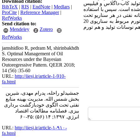
Download citation:
 تولید کاب-داگلاس و فیلیپس
BibTeX
|
RIS
|
EndNote
|
Medlars
|
 تورم اقتصاد واقعی در طی سال‌های 93-1357 تخمین زده شده است. سپس با استفاده
ProCite
|
Reference Manager
|
محاسبه و اثر تکانه نفتی در هر سناریو تحت
RefWorks
الگوی خودبازگشت برداری نشان داده شده است. نتایج نشان می‌دهد کمترین نوسان در تورم مربوط به سناریوی 20
Send citation to:
اشد. اگر دولت بخواهد هم نوسانات تولید و هم تورم
Mendeley
Zotero
RefWorks
jamshidloo R, pedram M, shirinbakhdh
S. Optimal Management of Oil
Resources under the Bayesian
Outoregressive Pattern. QEER 2018;
14 (56) :35-60
URL:
http://iiesj.ir/article-1-910-
fa.html
جمشیدلو راحله، پدرام مهدی، شیرین
بخش شمس الله. مدیریت بهینه منابع
نفتی تحت الگوی خودبازگشت برداری
بیزی. فصلنامه مطالعات اقتصاد
انرژي. ۱۳۹۷; ۱۴ (۵۶) :۳۵-۶۰
URL:
http://iiesj.ir/article-۱-۹۱۰-
fa.html