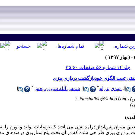
جلد ۱۴ شماره ۵۶ صفحات ۶۰-۳۵
 نفتی تحت الگوی خودبازگشت برداری بیزی
۲
۲
،
مهدی پدرام
،
شمس الله شیرین بخش
r_jamshidloo@yahoo.com
یین میزان پس‌انداز درآمد نفتی می‌باشد که نوسانات تولید و تورم را ب
 برداری بیزی طراحی شده که در آن تحت پنج سناریوی درصدهای مختل