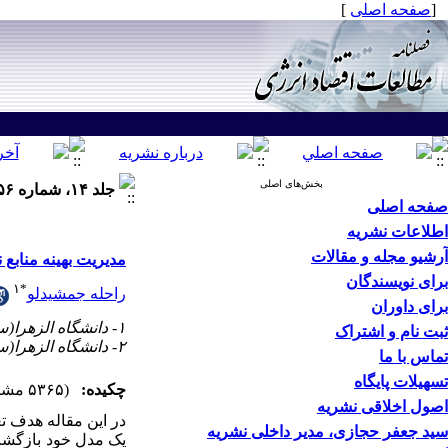
[
صفحه اصلی
]
بخش‌های اصلی
جلد ۱۴، شماره ۵۶ - ( بهار ۱۳۹۷ )
صفحه اصلی
اطلاعات نشریه
آرشیو مجله و مقالات
مدیریت بهینه منابع
برای نویسندگان
۱
*
راحله جمشیدلو
برای داوران
۱- دانشگاه الزهرا(س) ،
ثبت نام و اشتراک
۲- دانشگاه الزهرا(س)
تماس با ما
تسهیلات پایگاه
چکیده:
(۵۳۶۵ مشاهده)
اصول اخلاقی نشریه
در این مقاله هدف تع
سید جعفر حجازی، مدیر داخلی نشریه
یک مدل خود بازگشت