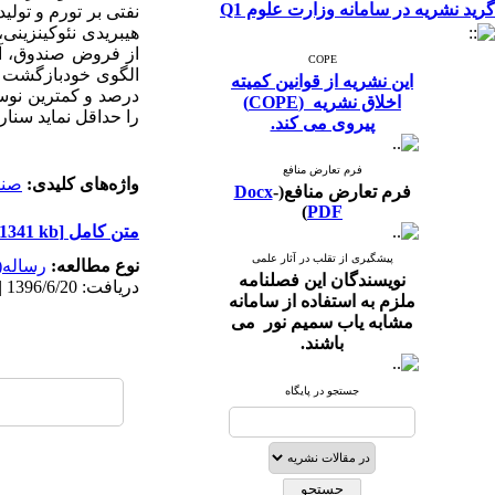
گرید نشریه در سامانه وزارت علوم Q1
نفتی بر تورم و تولی
COPE
این نشریه از قوانین کمیته
اخلاق نشریه (COPE)
را حداقل نماید سناریوی 30 درصد مناسب خ
پیروی می کند.
فرم تعارض منافع
واژه‌های کلیدی:
صند
فرم تعارض منافع(
-
Docx
)
PDF
متن کامل
[PDF 1341 kb]
پیشگیری از تقلب در آثار علمی
نوع مطالعه:
رساله(پ
نویسندگان این فصلنامه
دریافت: 1396/6/20 | پذیرش: 1396/11/18 | انتشار: 1397/5/11 | انتشار الکترونیک: 1397/5/11
ملزم به استفاده از سامانه
مشابه یاب سمیم نور می
باشند.
جستجو در پایگاه