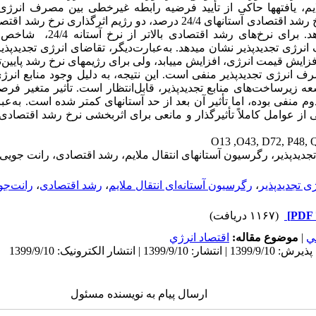
ایم، یافته­ها حاکی از تأیید فرضیه رابطه غیرخطی بین مصرف انرژی
است؛ به‏طوری‏که نرخ رشد اقتصادی آستانه­­ای 24/4 درصد، دو رژیم اثر
دهد. برای نرخ‌های رشد اق
رژی تجدیدپذیر نشان می­دهد. به‌عبارت‌دیگر، تقاضای انرژی تجدید­پذی
افزایش قیمت انرژی، افزایش می­یابد، ولی برای رژیم­های نرخ رشد پایین‌
 انرژی تجدیدپذیر منفی است. این نتیجه، به دلیل وجود منابع انرژی 
عه زیرساخت‌های منابع تجدیدپذیر، قابل‌انتظار است. تأثیر متغیر فرص
وم منفی بوده، اما تأثیر آن بعد از حد آستانه­ای کمتر شده است. به‌
ی از عوامل کاملاً تأثیرگذار و مانعی برای اثربخشی نرخ رشد اقتصاد
O13 ,O43, D72, P48, 
جدیدپذیر، رگرسیون آستانه­ای انتقال ملایم، رشد اقتصادی، رانت‏ جویی
ژی تجدیدپذیر
،
رگرسیون آستانه‌ای انتقال ملایم
،
رشد اقتصادی
،
رانت‌جو
(۱۱۶۷ دریافت)
ي
|
موضوع مقاله:
اقتصاد انرژي
ارسال پیام به نویسنده مسئول