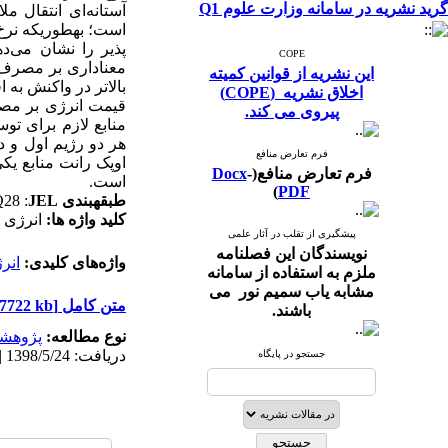
گرید نشریه در سامانه وزارت علوم Q1
آستانه
ای انتقال مل
پذیر را نشان می
COPE
معناداری بر مصرف ان
این نشریه از قوانین کمیته
بالاتر در واکنش به 
اخلاق نشریه (COPE)
قیمت انرژی بر مصرف
پیروی می کند.
منابع لازم برای توس
هر دو رژیم اول و د
فرم تعارض منافع
اوپک رانت منابع یک
فرم تعارض منافع(
-
Docx
است.
)
PDF
طبقه‏بندی
JEL
:
Q28
کلید واژه‏ ها:
انرژی ت
پیشگیری از تقلب در آثار علمی
نویسندگان این فصلنامه
واژه‌های کلیدی:
انر
ملزم به استفاده از سامانه
مشابه یاب سمیم نور می
متن کامل
[PDF 7722 kb]
باشند.
نوع مطالعه:
پژوهش
دریافت: 1398/5/24 | پذیرش: 1399/9/10 | انتشار: 1399/9/10 | انتشار الکترونیک: 1399/9/10
جستجو در پایگاه