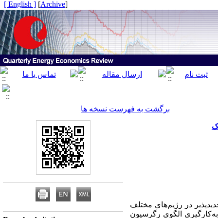
[ English ]
]
Archive
[
برگشت به فهرست نسخه ها
ک
یدپذیر در رژیم
های مختلف
با به‌کارگیری الگوی رگرسیون