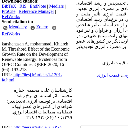
Download citation:
 تجدیدپذیر و رشد اقتصادی
BibTeX
|
RIS
|
EndNote
|
Medlars
|
­گذاری نرخ رشد اقتصادی بر مصرف انرژی تجدید­
ProCite
|
Reference Manager
|
تصادی بالاتر از نرخ آستانه 24/4، شاخص قیمت انرژی تأثیر مثبت و
RefWorks
ر، در نرخ‌های رشد اقتصادی
Send citation to:
تر از حد آستانه، تأثیر شاخص
Mendeley
Zotero
ارزان و فراوان و نیز نبود
RefWorks
ت‏های رانت منابع طبیعی، در
عبارت‌دیگر در کشورهای عضو
karshenasan A, mohammadi Khiareh
ی بر مصرف انرژی تجدیدپذیر
M. Threshord Effect of the Economic
Growth Rate on the Development of
Renewable Energy: Evidences from
، قیمت انرژی
OPEC Countries. QEER 2020; 16
(66) :193-218
URL:
http://iiesj.ir/article-1-1201-
یی
،
قیمت انرژی
fa.html
کارشناسان علی، محمدی خیاره
محسن. اثر آستانه ای نرخ رشد
اقتصادی بر توسعه انرژی تجدیدپذیر:
شواهدی از کشورهای عضو اوپک.
فصلنامه مطالعات اقتصاد انرژي.
۱۳۹۹; ۱۶ (۶۶) :۱۹۳-۲۱۸
URL:
http://iiesj.ir/article-۱-۱۲۰۱-