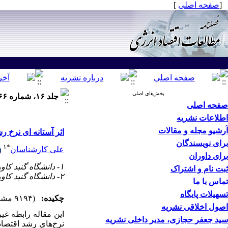
[
صفحه اصلی
]
بخش‌های اصلی
جلد ۱۶، شماره ۶۶ - ( پاييز ۱۳۹۹ )
صفحه اصلی
اطلاعات نشریه
آرشیو مجله و مقالات
اثر آستانه ای نرخ 
برای نویسندگان
۱
*
علی کارشناسان
برای داوران
۱- دانشگاه گنبد کاووس ،
ثبت نام و اشتراک
۲- دانشگاه گنبد کاووس
تماس با ما
تسهیلات پایگاه
چکیده:
(۹۱۹۴ مشاهده)
اصول اخلاقی نشریه
این مقاله رابطه غی
سید جعفر حجازی، مدیر داخلی نشریه
نرخ‌های رشد اقتصاد