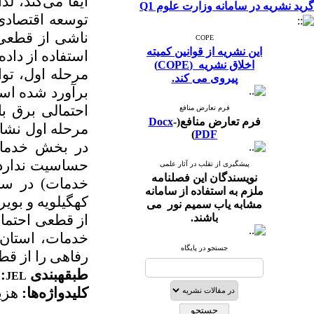
ایفا می
کند، لذ
گرید نشریه در سامانه وزارت علوم Q1
توسعه اقتصادی 
ناشی از قطعی 
COPE
این نشریه از قوانین کمیته
اخلاق نشریه (COPE)
مرحله اول، تو
پیروی می کند.
برآورد شده اس
احتمالی برق با
فرم تعارض منافع
فرم تعارض منافع(
-
Docx
مرحله اول نشان
)
PDF
در بخش خدمات
حساسیت ندارد.
پیشگیری از تقلب در آثار علمی
نویسندگان این فصلنامه
خدمات) در سط
ملزم به استفاده از سامانه
کهگیلویه و بویر
مشابه یاب سمیم نور می
باشند.
از قطعی احتمال
خدمات، استان خ
جستجو در پایگاه
رفاهی را از قط
طبقه­بندی
:
JEL
کلیدواژه‌ها:
هزی