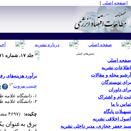
[
صفحه اصلی
]
بخش‌های اصلی
جلد ۱۷، شماره ۷۱ - ( زمستان ۱۴۰۰ )
صفحه اصلی
اطلاعات نشریه
آرشیو مجله و مقالات
برآورد هزینه‌های ر
برای نویسندگان
۱
*
حبیب مروت
برای داوران
۱- دانشگاه علامه طباطبائی ،
ثبت نام و اشتراک
۲- دانشگاه علامه طباطبائی
تماس با ما
تسهیلات پایگاه
چکیده:
(۴۶۹۷ مشاهده)
اصول اخلاقی نشریه
برق
به‌عنوان
یک
سید جعفر حجازی، مدیر داخلی نشریه