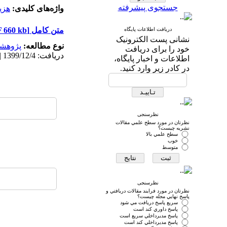
جستجوی پیشرفته
واژه‌های کلیدی:
هزی
متن کامل
[PDF 660 kb]
دریافت اطلاعات پایگاه
نشانی پست الکترونیک
نوع مطالعه:
پژوهش
خود را برای دریافت
دریافت: 1399/12/4 | پذیرش: 1400/7/4 | انتشار: 1400/11/11 | انتشار الکترونیک: 1400/11/11
اطلاعات و اخبار پایگاه،
در کادر زیر وارد کنید.
نظرسنجی
نظرتان در مورد سطح علمي مقالات
نشريه چيست؟
سطح علمي بالا
خوب
متوسط
نظرسنجی
نظرتان در مورد فرايند مقالات دريافتي و
پاسخ نهايي مجله چيست؟
سريع پاسخ دريافت مي شود
پاسخ داوري كند است
پاسخ مديرداخلي سريع است
پاسخ مديرداخلي كند است