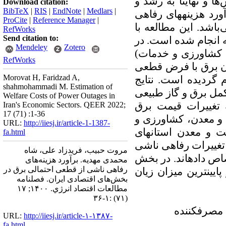
‌ها و
نهایتاً
به رشد و
Download citation:
BibTeX
|
RIS
|
EndNote
|
Medlars
|
رد هزینه­های رفاهی
ProCite
|
Reference Manager
|
ی
باشد. این مطالعه با
RefWorks
Send citation to:
ره زمانی 1397-1389 و در دو مرحله انجام شده است. در
Mendeley
Zotero
 کشاورزی و خدمات)
RefWorks
ان برق با فرض قطعی
Morovat H, Faridzad A,
 گردیده است. نتایج
shahmohammadi M. Estimation of
مل برق و گاز طبیعی
Welfare Costs of Power Outages in
تغییرات قیمت برق
Iran's Economic Sectors. QEER 2022;
17 (71) :1-36
 و معدن، کشاورزی و
URL:
http://iiesj.ir/article-1-1387-
 و معدن استان­های
fa.html
ن تغییرات رفاهی ناشی
مروت حبیب، فریدزاد علی، شاه
اص داده­اند. در بخش
محمدی مهدیه. برآورد هزینه‌های
رفاهی ناشی از قطعی احتمالی برق در
یین­ترین میزان زیان
بخش‌های اقتصادی ایران. فصلنامه
مطالعات اقتصاد انرژي. ۱۴۰۰; ۱۷
(۷۱) :۱-۳۶
 مصرف­کننده
URL:
http://iiesj.ir/article-۱-۱۳۸۷-
fa.html