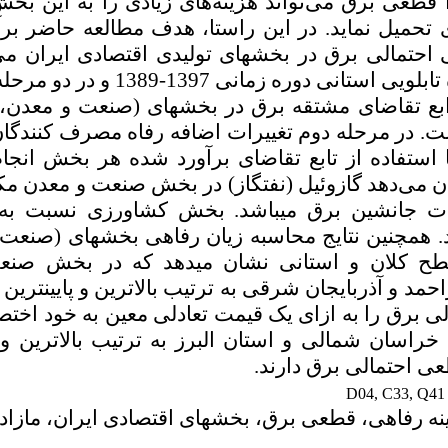
ا قطعی برق می‌تواند هزینه‌های زیادی را به این بخش
تحمیل نماید. در این راستا، هدف مطالعه حاضر برآو
احتمالی برق در بخش­های تولیدی اقتصادی ایران م
استفاده از داده تابلویی استانی دو
ابع تقاضای مشتقه برق در بخش­های (صنعت و معدن،
ت. در مرحله دوم تغییرات اضافه رفاه مصرف­ کنندگ
 استفاده از تابع تقاضای برآورد شده هر بخش انجام
 می‌دهد گازوئیل (نفت­گاز) در بخش صنعت و معدن مک
 جانشین برق می­باشد. بخش کشاورزی نسبت به 
 همچنین نتایج محاسبه زیان رفاهی بخش­های (صنعت
ح کلان و استانی نشان می­دهد که در بخش صنعت
احمد و آذربایجان شرقی به ترتیب بالاترین و پایین­تری
ی برق را به ازای یک قیمت تعادلی معین به خود اختص
راسان شمالی و استان البرز به ترتیب بالاترین و پا
عی احتمالی برق دارند.
D04, C33, Q41
نه رفاهی، قطعی برق، بخش­های اقتصادی ایران، مازاد