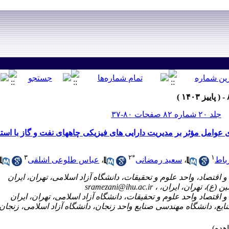
جلد ۲۰ شماره ۸۲ صفحات ۸۰-۳۷
ی عوامل مؤثر بر مدیریت دارایی های فیزیکی چاههای نفت و گاز با است
۳
۲
*
۱
باط
،
سعید رمضانی
،
عباس طلوعی اشلقی
sramezani@ihu.ac.ir