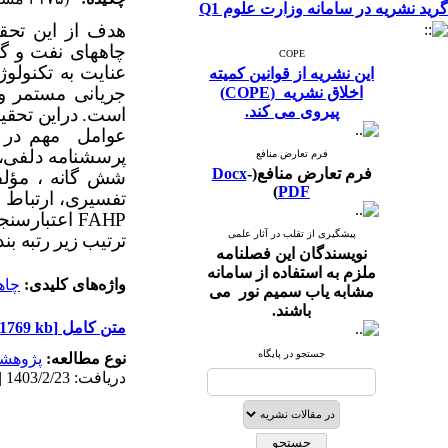
گرید نشریه در سامانه وزارت علوم Q1
هدف از این تحق
چاههای نفت و گ
COPE
عنایت به تکنولو
این نشریه از قوانین کمیته
جریانی مستمر و 
اخلاق نشریه (COPE)
پیروی می کند.
عوامل مهم در م
پرسشنامه دلفی، ف
فرم تعارض منافع
فرم تعارض منافع(
-
Docx
شش گانه ، مؤلفه
)
PDF
تفسیری، ارتباط 
FAHP
اعتبارسنجی
پیشگیری از تقلب در آثار علمی
ترتیب زیر رتبه بن
نویسندگان این فصلنامه
ملزم به استفاده از سامانه
واژه‌های کلیدی:
چاه
مشابه یاب سمیم نور می
باشند.
متن کامل
[PDF 1769 kb]
جستجو در پایگاه
نوع مطالعه:
پژوهش
دریافت: 1403/2/23 | پذیرش: 1403/7/10 | انتشار: 1403/7/10 | انتشار الکترونیک: 1403/7/10