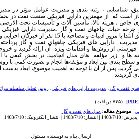
یق،
شناسایی ، رتبه بندی و مدیریت عوامل مؤثر در مدیر
از است که
از مهمترین دارایی فیزیکی صنعت نفت در بخش 
ژی خاص ، هزینه بالا، ماشین آلات و تأسیسات تحت الارضی
چرخه حیات چاههای نفت و گاز ،مدیریت دارایی فیزیکی آن
است. دراین تحقیق ابتدا با مرور ادبیات و مصاحبه 
دیریت دارایی های فیزیکی چاههای نفت و گاز پرداخت
هرستی از روش‌ها و اقدامات ویژه آن ارائه گردید و خروجی
 ها و زیر مؤلفه های مدل انجامید. در بخش کیفی با ا
و سطح بندی بین
ابعاد و مؤلفه‌ها انجام و بصورت کمی با روش
 گردید. پس از آن با توجه به اهمیت موضوع، ابعاد بدست 
دی گردیدند
های نفت و گاز
،
مدیریت دارایی های فیزیکی
،
روش تحلیل سلسله مرات
(۷۴۵ دریافت)
ي
|
موضوع مقاله:
مدل هاي نفت و گاز
ارسال پیام به نویسنده مسئول