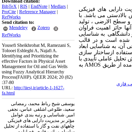
Download citation:
BibTeX
|
RIS
|
EndNote
|
Medlars
|
یت دارایی
های فیزیکی
ProCite
|
Reference Manager
|
بالادستی می باشد. با
RefWorks
 و سطح الارضی ، تولید
Send citation to:
ها حائز اهمیت فراوان
Mendeley
Zotero
با 15 نفر از خبرگان اجرایی و دانشگاهی به شناسایی
RefWorks
ه شده است و در قالب
Yousefi Sheikhrobat M, Ramezani S,
 آن، به شناسایی ابعاد
Tolooei Eshleghi A, Najafi A.
ستفاده ازساختار سازی
Identifying and Prioritizing the
 تحلیل عاملی تأییدی با
effective Factors in Physical Asset
آمده از طریق
AMOS
به
Management for Oil and Gas Wells
using Fuzzy Analytical Hierarchy
Process(FAHP). QEER 2024; 20 (82)
:37-80
ب فازی
URL:
http://iiesj.ir/article-1-1627-
fa.html
یوسفی شیخ رباط محمد، رمضانی
سعید، طلوعی اشلقی عباس، نجفی
امیر. شناسایی و رتبه بندی عوامل
مؤثر بر مدیریت دارایی های فیزیکی
چاههای نفت و گاز با استفاده از تحلیل
سلسله مراتب فازی. فصلنامه