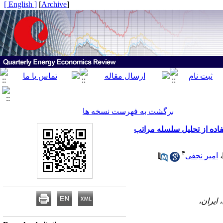
[ English ]
]
Archive
[
برگشت به فهرست نسخه ها
فاده از تحلیل سلسله مراتب
۴
،
امیر نجفی