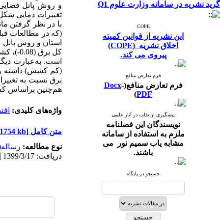
گرید نشریه در سامانه وزارت علوم Q1
و روش پانل فضایی 
تغییرات دمایی شک
با در نظر گرفتن م
COPE
(که در مطالعات قبلی
این نشریه از قوانین کمیته
استان و روش پانل ف
اخلاق نشریه (COPE)
پیروی می کند.
است. به‌عبارت دیگ
(کم کشش) داشته ول
فرم تعارض منافع
برق نسبت به تغییرا
فرم تعارض منافع(
-
Docx
هم‌چنین براساس ک
)
PDF
واژه‌های کلیدی:
اقت
پیشگیری از تقلب در آثار علمی
نویسندگان این فصلنامه
متن کامل
[PDF 1754 kb]
ملزم به استفاده از سامانه
مشابه یاب سمیم نور می
نوع مطالعه:
رساله(پ
باشند.
دریافت: 1399/3/17 | پذیرش: 1399/11/13 | انتشار: 1400/3/10 | انتشار الکترونیک: 1400/3/10
جستجو در پایگاه