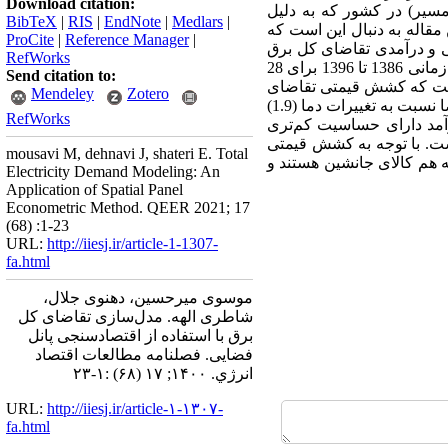
Download citation:
سیر) در کشور که به دلیل
BibTeX
|
RIS
|
EndNote
|
Medlars
|
مقاله به دنبال این است که
ProCite
|
Reference Manager
|
 و درآمدی تقاضای کل برق
RefWorks
های سری زمانی 1386 تا 1396 برای 28
Send citation to:
ن است که کشش قیمتی تقاضای
Mendeley
Zotero
کل برق (0.08-)، کشش متقاطع تقاضای برق (0.065-)، کشش درآمدی (0.11) و کشش تقاضا نسبت به تغییرات دما (1.9)
RefWorks
آمد دارای حساسیت کم‌تری
ت. با توجه به کشش قیمتی
mousavi M, dehnavi J, shateri E. Total
 هم کالای جانشین هستند و
Electricity Demand Modeling: An
Application of Spatial Panel
Econometric Method. QEER 2021; 17
(68) :1-23
URL:
http://iiesj.ir/article-1-1307-
fa.html
موسوی میرحسین، دهنوی جلال،
شاطری الهه. مدل‌سازی تقاضای کل
برق با استفاده از اقتصادسنجی پانل
فضایی. فصلنامه مطالعات اقتصاد
انرژي. ۱۴۰۰; ۱۷ (۶۸) :۱-۲۳
URL:
http://iiesj.ir/article-۱-۱۳۰۷-
fa.html