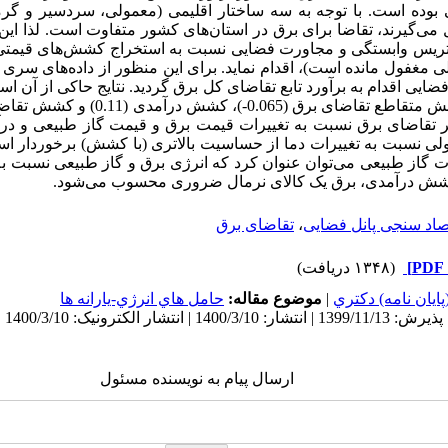
بوده است. با توجه به سه ساختار اقلیمی (معمولی، سردسیر و گرم
ل می
گیرند، تقاضا برای برق در استان
های کشور متفاوت است. لذا این 
اتریس وابستگی و مجاورت فضایی نسبت به استخراج کشش
های قیمتی
 مغفول مانده است)، اقدام نماید. برای این منظور از داده
ضایی اقدام به برآورد تابع تقاضای کل برق گردید. نتایج حاکی از آ
ر تقاضای برق نسبت به تغییرات قیمت برق و قیمت گاز طبیعی و در
ی نسبت به تغییرات دما از حساسیت بالاتری (با کشش) برخوردار اس
ت گاز طبیعی می‌توان عنوان کرد که انرژی برق و گاز طبیعی نسبت به
شش درآمدی، برق یک کالای نرمال ضروری محسوب می‌شود.
صاد سنجی پانل فضایی
،
تقاضای برق
(۱۳۴۸ دریافت)
ايان نامه) دكتري
|
موضوع مقاله:
حامل هاي انرژي-يارانه ها
ارسال پیام به نویسنده مسئول