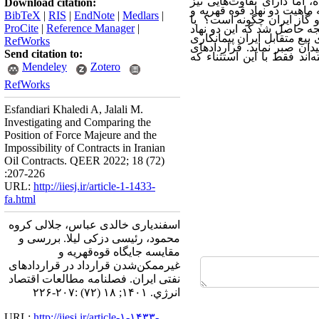
 اما دارای تفاوت‌هایی نیز
Download citation:
 ماهیت دو نهاد قوه قهریه و
BibTeX
|
RIS
|
EndNote
|
Medlars
|
و گاز ایران چگونه است؟ با
ProCite
|
Reference Manager
|
جه حاصل شد که این دو نهاد
بیع متقابل ایران پیمانکاری
RefWorks
دان صبر نماید. قراردادهای
Send citation to:
اند فقط با این استثناء که
Mendeley
Zotero
RefWorks
Esfandiari Khaledi A, Jalali M.
Investigating and Comparing the
Position of Force Majeure and the
Impossibility of Contracts in Iranian
Oil Contracts. QEER 2022; 18 (72)
:207-226
URL:
http://iiesj.ir/article-1-1433-
fa.html
اسفندیاری خالدی عباس، جلالی کروه
محمود، رئیسی دزکی لیلا. بررسی و
مقایسه جایگاه قوه‌‌قهریه و
غیرممکن‌‌شدن قرارداد در قراردادهای
نفتی ایران. فصلنامه مطالعات اقتصاد
انرژي. ۱۴۰۱; ۱۸ (۷۲) :۲۰۷-۲۲۶
URL:
http://iiesj.ir/article-۱-۱۴۳۳-