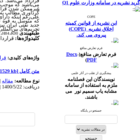
قرارداد می‌‌باشد. د
گرید نشریه در سامانه وزارت علوم Q1
می‌باشند که موجب تم
غیرممکن شدن قراردا
گردآوری مطالب به ر
علی‌‌رغم اینکه دارا
COPE
که متوسل به قوه قه
این نشریه از قوانین کمیته
جدید نفتی ایران نی
اخلاق نشریه (COPE)
تحریم‌های بین‌الملل
طبقه­بندی
،
،
2
H84
K00
پیروی می کند.
کلیدواژه‌ها:
قرارداد
فرم تعارض منافع
فرم تعارض منافع(
-
Docx
واژه‌های کلیدی:
قرا
)
PDF
متن کامل
[PDF 1529 kb]
پیشگیری از تقلب در آثار علمی
نویسندگان این فصلنامه
نوع مطالعه:
مقاله
|
ملزم به استفاده از سامانه
دریافت: 1400/5/22 | پذیرش: 1401/3/10 | انتشار: 1401/3/10 | انتشار الکترونیک: 1401/3/10
مشابه یاب سمیم نور می
باشند.
جستجو در پایگاه