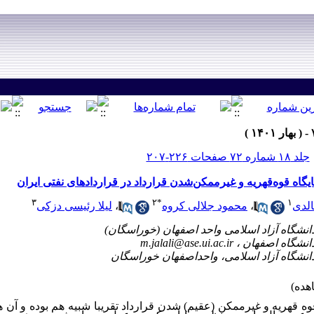
جلد ۱۸ شماره ۷۲ صفحات ۲۲۶-۲۰۷
اه قوه‌‌قهریه و غیرممکن‌‌شدن قرارداد در قراردادهای نفتی ایران
۳
۲
*
۱
لدی
،
محمود جلالی کروه
،
لیلا رئیسی دزکی
m.jalali@ase.ui.ac.ir
وه قهریه
و غیرممکن (عقیم) شدن قرارداد تقریبا شبیه هم بوده و آن ه