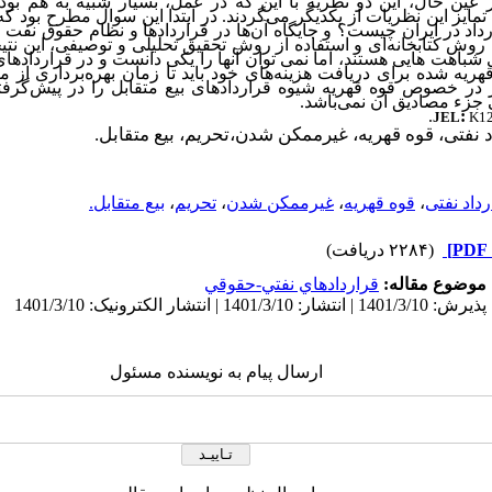
ر عین حال، این دو نظریه با این که در عمل، بسیار شبیه به هم بوده،
ایز این نظریات از یکدیگر می‌گردند. در ابتدا این سوال مطرح بود که
د در ایران چیست؟ و جایگاه آن‌‌ها در قراردادها و نظام حقوق نفت 
وش کتابخانه‌ای و استفاده از روش تحقیق تحلیلی و توصیفی، این نتی
ی شباهت هایی هستند، اما نمی توان آنها را یکی دانست و در قراردادهای 
ریه شده برای دریافت هزینه‌های خود باید تا زمان بهره‌برداری از می
ز در خصوص قوه قهریه شیوه قراردادهای بیع متقابل را در پیش‌گرفته‌
ی جزء مصادیق آن نمی‌باشد.
.
:
JEL
K1
 نفتی، قوه قهریه، غیرممکن شدن،تحریم، بیع متقابل.
رداد نفتی
،
قوه قهریه
،
غیرممکن شدن
،
تحریم
،
بیع متقابل.
(۲۲۸۴ دریافت)
موضوع مقاله:
قراردادهاي نفتي-حقوقي
ارسال پیام به نویسنده مسئول