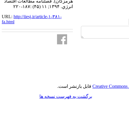
هرمزگان). فصلنامه مطالعات اقتصاد
انرژي. ۱۳۹۴; ۱۱ (۴۵) :۱۸۷-۲۲۰
URL:
http://iiesj.ir/article-۱-۳۸۱-
fa.html
Creative Commons A
قابل بازنشر است.
برگشت به فهرست نسخه ها