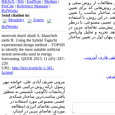
BibTeX
|
RIS
|
EndNote
|
Medlars
|
ر مطالعات از روش سعی و
ProCite
|
Reference Manager
|
ر روش‌هایی که برای تعیین
RefWorks
، ساختار مناسب را تعیین
Send citation to:
د. در این روش، با استفاده
Mendeley
Zotero
ی عصبی مصنوعی، با درنظر
RefWorks
 پیش‌بینی تقاضای بنزین در
. تجزیه و تحلیل واریانس
morovati sharif abadi A, khancheh
نهان اول در تعیین ساختار
mehr R. Using the hybrid Taguchi
experimental design method – TOPSIS
to identify the most suitable artificial
neural networks used in energy
فی فازی
،
آنتروپی.
forecasting. QEER 2015; 11 (45) :187-
220
URL:
http://iiesj.ir/article-1-381-
fa.html
وعي
مروتی شریف آبادی علی، خوانچه مهر
رسول. ارائه روش ترکیبی طراحی
آزمایشات تاگوچی- تاپسیس به منظور
یافتن مناسب‌ترین ساختار شبکه‌ی
عصبی مصنوعی مورد استفاده در
پیش‌بینی تقاضای انرژی (مطالعه
موردی: تقاضای بنزین در استان