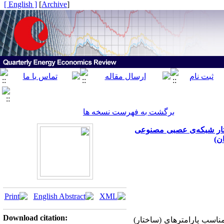
[ English ]
]
Archive
[
برگشت به فهرست نسخه ها
ختار شبکه‌ی عصبی مصنوعی
ن)
Download citation:
سب پارامترهای (ساختار)