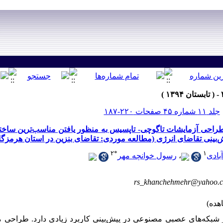
جلد ۱۱ شماره ۴۵ صفحات ۲۲۰-۱۸۷
طراحی آزمایشات تاگوچی- تاپسیس به منظور یافتن مناسب‌ترین سا
ش‌بینی تقاضای انرژی (مطالعه موردی: تقاضای بنزین در استان هرمزگا
۲
*
۱
بادی
،
رسول خوانچه مهر
rs_khanchehmehr@yahoo.
های عصبی مصنوعی در پیش‌بینی کاربرد زیادی دارد. طراحی منا