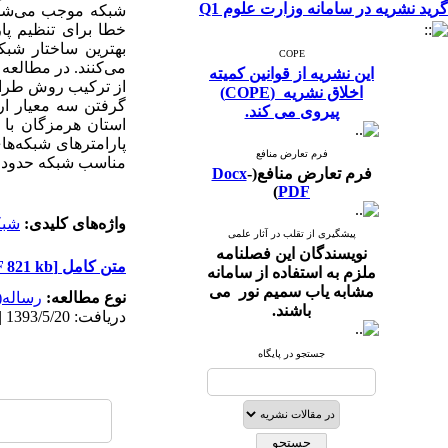
گرید نشریه در سامانه وزارت علوم Q1
شبکه موجب می‌شود
خطا برای تنظیم پ
بهترین ساختار شبک
COPE
می‌کنند. در مطالعه
این نشریه از قوانین کمیته
از ترکیب روش‌ طرا
اخلاق نشریه (COPE)
گرفتن سه معیار ار
پیروی می کند.
استان هرمزگان با 
پارامترهای شبکه‌ها
فرم تعارض منافع
مناسب شبکه
حدود 54% است و سهم مشارکت الگوریتم یادگیری نیز حدود 27% می‌ب
فرم تعارض منافع(
-
Docx
)
PDF
واژه‌های کلیدی:
شبک
پیشگیری از تقلب در آثار علمی
نویسندگان این فصلنامه
متن کامل
[PDF 821 kb]
ملزم به استفاده از سامانه
مشابه یاب سمیم نور می
نوع مطالعه:
رساله(
باشند.
دریافت: 1393/5/20 | پذیرش: 1393/11/16 | انتشار: 1395/2/19 | انتشار الکترونیک: 1395/2/19
جستجو در پایگاه