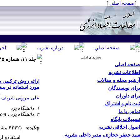
[
صفحه اصلی
]
بخش‌های اصلی
جلد ۱۱، شماره ۴۵ - ( تابستان ۱۳۹۴ )
صفحه اصلی
اطلاعات نشریه
آرشیو مجله و مقالات
ارائه روش ترکیبی 
مورد استفاده در پی
برای نویسندگان
برای داوران
علی مروتی شریف آ
ثبت نام و اشتراک
۱- دانشگاه یزد
تماس با ما
۲- دانشگاه یزد ،
com
تسهیلات پایگاه
اصول اخلاقی نشریه
چکیده:
(۴۲۴۲ مشاهده)
سید جعفر حجازی، مدیر داخلی نشریه
استفاده از شبکه‌