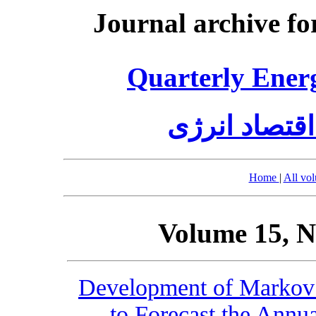
Journal archive fo
Quarterly Ener
قتصاد انرژی
Home
|
All vo
Volume 15, N
Development of Markov
to Forecast the Annu